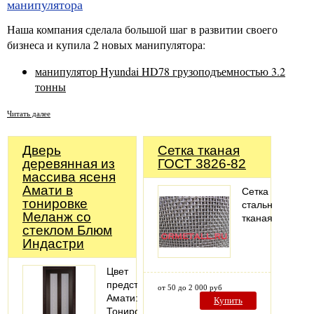
манипулятора
Наша компания сделала большой шаг в развитии своего
бизнеса и купила 2 новых манипулятора:
манипулятор Hyundai HD78 грузоподъемностью 3.2
тонны
Читать далее
Дверь
Сетка тканая
деревянная из
ГОСТ 3826-82
массива ясеня
Амати в
Сетка
тонировке
стальная
Меланж со
тканая
стеклом Блюм
Индастри
Цвет
представленной
от 50 до 2 000 руб
Амати:
Купить
Тонировка