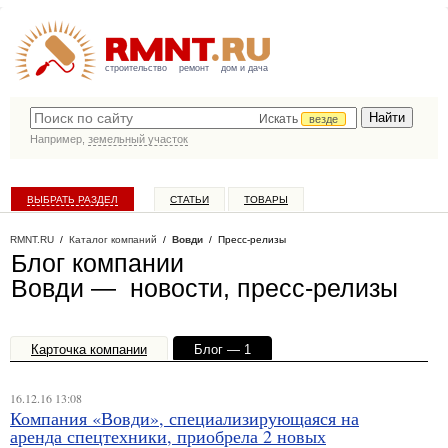
строительство
ремонт
дом и дача
Искать
везде
Например,
земельный участок
ВЫБРАТЬ РАЗДЕЛ
СТАТЬИ
ТОВАРЫ
КАТАЛОГ КОМПАНИЙ
RMNT.RU
/
Каталог компаний
/
Вовди
/ Пресс-релизы
Блог компании
Вовди — новости, пресс-релизы
Карточка компании
Блог — 1
Офисы, филиалы — 1
16.12.16 13:08
Компания «Вовди», специализирующаяся на
аренда спецтехники, приобрела 2 новых