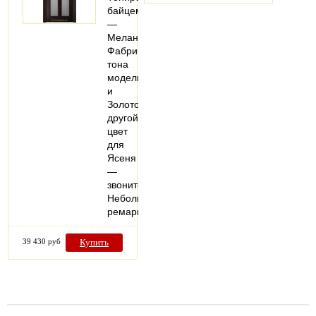
байцем
—
Меланж
Фабричные
тона
модели:МеланжМолоко
и
ЗолотоХотите
другой
цвет
для
Ясеня
—
звоните!
Небольшая
ремарка…
39 430 руб
Купить