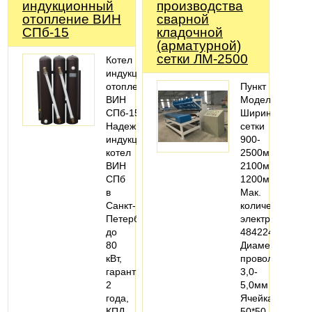
индукционный
производства
отопление ВИН
сварной
СПб-15
кладочной
(арматурной)
сетки ЛМ-2500
Котел
индукционный
отопление
Пункт
ВИН
МодельЛМ-250
СПб-15.
Ширина
Надежный
сетки
индукционный
900-
котел
2500мм900-
ВИН
2100мм900-
СПб
1200мм
в
Мак.
Санкт-
количество
Петербурге
электродов
до
484224
80
Диаметр
кВт,
проволоки
гарантия
3,0-
2
5,0мм
года,
Ячейка
КПД
50*50-