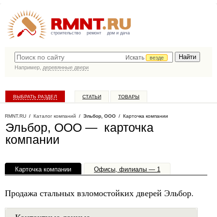
строительство
ремонт
дом и дача
Искать
везде
Например,
деревянные двери
ВЫБРАТЬ РАЗДЕЛ
СТАТЬИ
ТОВАРЫ
КАТАЛОГ КОМПАНИЙ
RMNT.RU
/
Каталог компаний
/
Эльбор, ООО
/ Карточка компании
Эльбор, ООО — карточка
компании
Карточка компании
Офисы, филиалы — 1
Продажа стальных взломостойких дверей Эльбор.