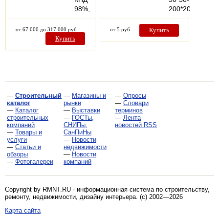
98%,
200*200мм…
от 67 000 до 317 000 руб
от 5 руб
Купить
Купить
—
Строительный
—
Магазины и
—
Опросы
каталог
рынки
—
Словари
—
Каталог
—
Выставки
терминов
строительных
—
ГОСТы,
—
Лента
компаний
СНИПы,
новостей RSS
—
Товары и
СанПиНы
услуги
—
Новости
—
Статьи и
недвижимости
обзоры
—
Новости
—
Фотогалереи
компаний
Copyright by RMNT.RU - информационная система по
строительству,
ремонту, недвижимости, дизайну интерьера
. (c) 2002—2026
Карта сайта