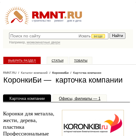
строительство
ремонт
дом и дача
Искать
везде
Например,
межкомнатные двери
ВЫБРАТЬ РАЗДЕЛ
СТАТЬИ
ТОВАРЫ
КАТАЛОГ КОМПАНИЙ
RMNT.RU
/
Каталог компаний
/
КоронкиБи
/ Карточка компании
КоронкиБи — карточка компании
Карточка компании
Офисы, филиалы — 1
Коронки для металла,
жести, дерева,
пластика
Профессиональные