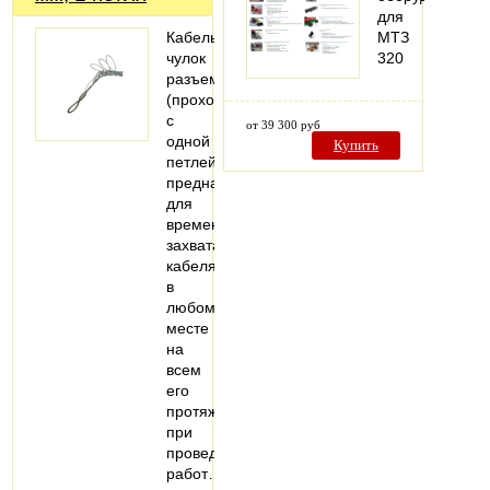
для
Кабельный
МТЗ
чулок
320
разъемный
(проходной)
с
от 39 300 руб
одной
Купить
петлей
предназначен
для
временного
захвата
кабеля
в
любом
месте
на
всем
его
протяжении
при
проведении
работ…