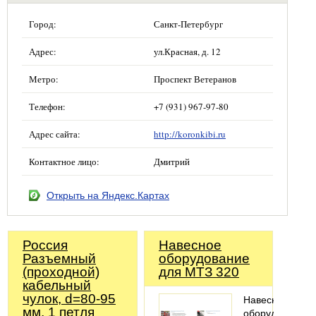
Город:
Санкт-Петербург
Адрес:
ул.Красная, д. 12
Метро:
Проспект Ветеранов
Телефон:
+7 (931) 967-97-80
Адрес сайта:
http://koronkibi.ru
Контактное лицо:
Дмитрий
Открыть на Яндекс.Картах
Россия
Навесное
Разъемный
оборудование
(проходной)
для МТЗ 320
кабельный
чулок, d=80-95
Навесное
мм, 1 петля
оборудование