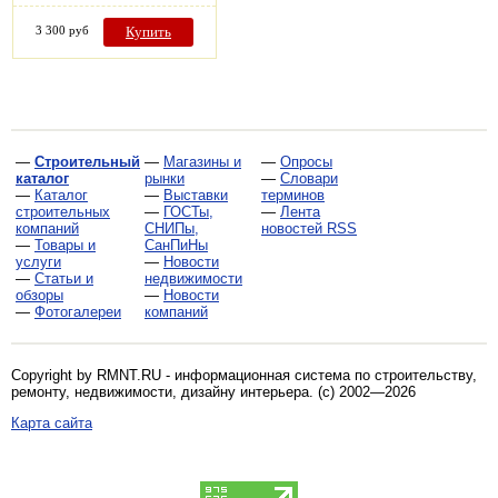
3 300 руб
Купить
—
Строительный
—
Магазины и
—
Опросы
каталог
рынки
—
Словари
—
Каталог
—
Выставки
терминов
строительных
—
ГОСТы,
—
Лента
компаний
СНИПы,
новостей RSS
—
Товары и
СанПиНы
услуги
—
Новости
—
Статьи и
недвижимости
обзоры
—
Новости
—
Фотогалереи
компаний
Copyright by RMNT.RU - информационная система по
строительству,
ремонту, недвижимости, дизайну интерьера
. (c) 2002—2026
Карта сайта