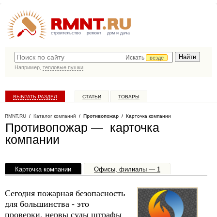
строительство
ремонт
дом и дача
Искать
везде
Например,
тепловые пушки
ВЫБРАТЬ РАЗДЕЛ
СТАТЬИ
ТОВАРЫ
КАТАЛОГ КОМПАНИЙ
RMNT.RU
/
Каталог компаний
/
Противопожар
/ Карточка компании
Противопожар — карточка
компании
Карточка компании
Офисы, филиалы — 1
Сегодня пожарная безопасность
для большинства - это
проверки, нервы суды штрафы