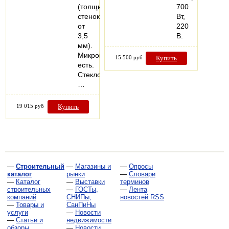
(толщина
700
стенок
Вт,
от
220
3,5
В.
мм).
Микропроветривание:
15 500 руб
Купить
есть.
Стеклопакеты:
…
19 015 руб
Купить
—
Строительный
—
Магазины и
—
Опросы
каталог
рынки
—
Словари
—
Каталог
—
Выставки
терминов
строительных
—
ГОСТы,
—
Лента
компаний
СНИПы,
новостей RSS
—
Товары и
СанПиНы
услуги
—
Новости
—
Статьи и
недвижимости
обзоры
—
Новости