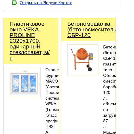
Открыть на Яндекс.Картах
Пластиковое
Бетономешалка
окно VEKA
(бетоносмеситель)
PROLINE
СБР-120
2320х1700,
одинарный
Бетономешалк
стеклопакет, м/
(бетоносмесите
п
СБР-120,
гравитационно
Оконная
типа.
фурнитура
Объем
MACO
смесительного
(Австрия).
барабана
Профильная
120
система:
л,
VEKA
объем
(Германия).
по
Класс
загрузке
профиля
87
ПВХ:
л.
А
Мощность