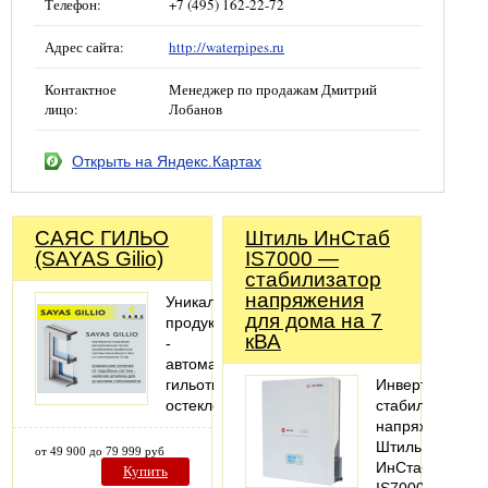
Телефон:
+7 (495) 162-22-72
Адрес сайта:
http://waterpipes.ru
Контактное
Менеджер по продажам Дмитрий
лицо:
Лобанов
Открыть на Яндекс.Картах
САЯС ГИЛЬО
Штиль ИнСтаб
(SAYAS Gilio)
IS7000 —
стабилизатор
напряжения
Уникальный
для дома на 7
продукт
кВА
-
автоматическое
гильотинное
Инвертоный
остекление
стабилизатор
напряжения
Штиль
от 49 900 до 79 999 руб
ИнСтаб
Купить