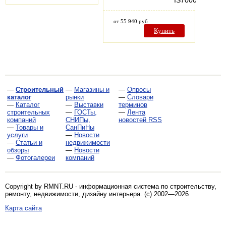
IS7000
от 55 940 руб
Купить
—
Строительный
—
Магазины и
—
Опросы
каталог
рынки
—
Словари
—
Каталог
—
Выставки
терминов
строительных
—
ГОСТы,
—
Лента
компаний
СНИПы,
новостей RSS
—
Товары и
СанПиНы
услуги
—
Новости
—
Статьи и
недвижимости
обзоры
—
Новости
—
Фотогалереи
компаний
Copyright by RMNT.RU - информационная система по
строительству,
ремонту, недвижимости, дизайну интерьера
. (c) 2002—2026
Карта сайта