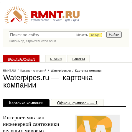
строительство
ремонт
дом и дача
Искать
везде
Например,
строительство бани
ВЫБРАТЬ РАЗДЕЛ
СТАТЬИ
ТОВАРЫ
КАТАЛОГ КОМПАНИЙ
RMNT.RU
/
Каталог компаний
/
Waterpipes.ru
/ Карточка компании
Waterpipes.ru — карточка
компании
Карточка компании
Офисы, филиалы — 1
Интернет-магазин
инженерной сантехники
ведущих мировых