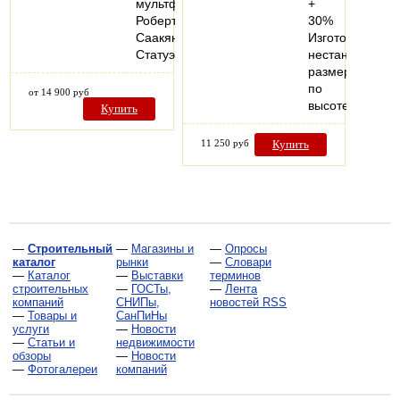
мультфильма
+
Роберта
30%
Саакянца.
Изготовление
Статуэтка…
нестандартных
размеров
по
от 14 900 руб
высоте…
Купить
11 250 руб
Купить
—
Строительный
—
Магазины и
—
Опросы
каталог
рынки
—
Словари
—
Каталог
—
Выставки
терминов
строительных
—
ГОСТы,
—
Лента
компаний
СНИПы,
новостей RSS
—
Товары и
СанПиНы
услуги
—
Новости
—
Статьи и
недвижимости
обзоры
—
Новости
—
Фотогалереи
компаний