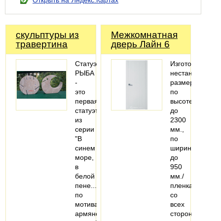
Открыть на Яндекс.Картах
скульптуры из
Межкомнатная
травертина
дверь Лайн 6
Статуэтка
Изготовление
РЫБА
нестандартных
-
размеров
это
по
первая
высоте
статуэтка
до
из
2300
серии
мм.,
"В
по
синем
ширине
море,
до
в
950
белой
мм./
пене..."
пленка
по
со
мотивам
всех
армянского
сторон