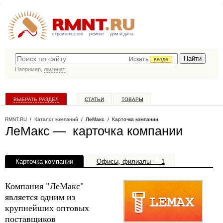
строительство
ремонт
дом и дача
Искать
везде
Например,
ламинат
ВЫБРАТЬ РАЗДЕЛ
СТАТЬИ
ТОВАРЫ
КАТАЛОГ КОМПАНИЙ
RMNT.RU
/
Каталог компаний
/
ЛеМакс
/ Карточка компании
ЛеМакс — карточка компании
Карточка компании
Офисы, филиалы — 1
Компания "ЛеМакс"
является одним из
крупнейших оптовых
поставщиков