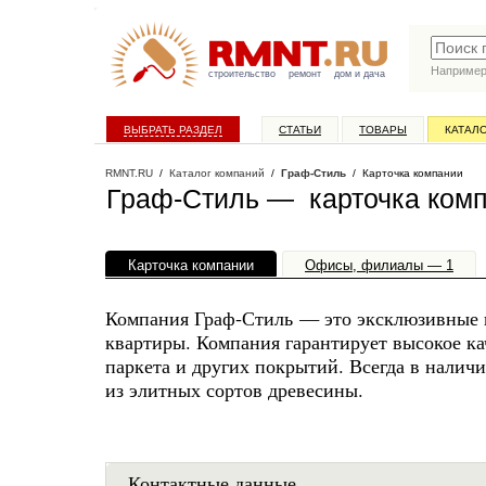
Наприме
строительство
ремонт
дом и дача
ВЫБРАТЬ РАЗДЕЛ
СТАТЬИ
ТОВАРЫ
КАТАЛ
RMNT.RU
/
Каталог компаний
/
Граф-Стиль
/ Карточка компании
Граф-Стиль — карточка ком
Карточка компании
Офисы, филиалы — 1
Компания Граф-Стиль — это эксклюзивные 
квартиры. Компания гарантирует высокое к
паркета и других покрытий. Всегда в наличи
из элитных сортов древесины.
Контактные данные