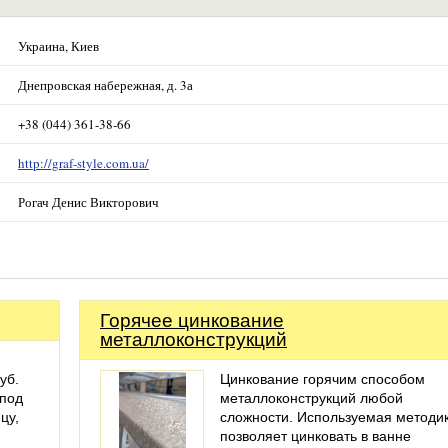
Украина, Киев
Днепровская набережная, д. 3а
+38 (044) 361-38-66
http://graf-style.com.ua/
Рогач Денис Викторович
Горячее цинкование
металлоконструкций
уб.
Цинкование горячим способом
 под
металлоконструкций любой
цу,
сложности. Используемая методи
позволяет цинковать в ванне