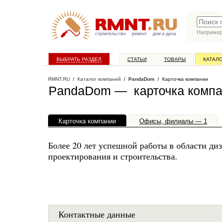
Наприме
строительство
ремонт
дом и дача
ВЫБРАТЬ РАЗДЕЛ
СТАТЬИ
ТОВАРЫ
КАТАЛ
RMNT.RU
/
Каталог компаний
/
PandaDom
/ Карточка компании
PandaDom — карточка комп
Карточка компании
Офисы, филиалы — 1
Более 20 лет успешной работы в области диз
проектирования и строительства.
Контактные данные