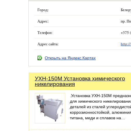
Город:
Белор
Адрес:
пр. По
Телефон:
+375 
Адрес сайта:
http:
Открыть на Яндекс.Картах
УХН-150М Установка химического
никелирования
.Установка УХН-150М предназ
для химического никелировани
деталей из сталей углеродисто
коррозионностойкой, алюминия
титана, меди и сплавов на…