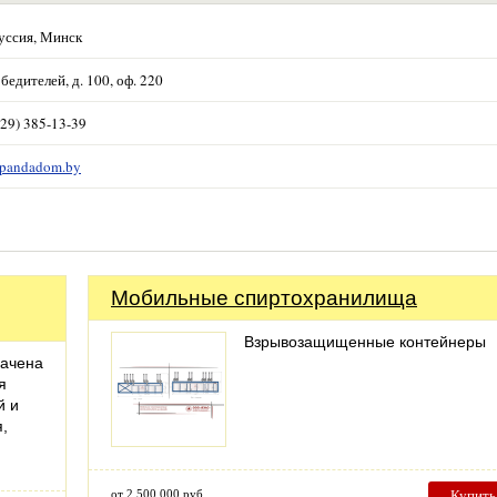
уссия, Минск
бедителей, д. 100, оф. 220
(29) 385-13-39
//pandadom.by
Мобильные спиртохранилища
Взрывозащищенные контейнеры
начена
я
й и
,
от 2 500 000 руб
Купить