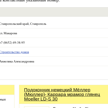
Ставропольский край, Ставрополь
ул. Макарова
+7 (8652) 49-38-95
Строительство домов
Анжелика Александровна
Подоконник немецкий Мёллер
(Мюллер)- Каррара мрамор глянец
Moeller LD-S 30
нных