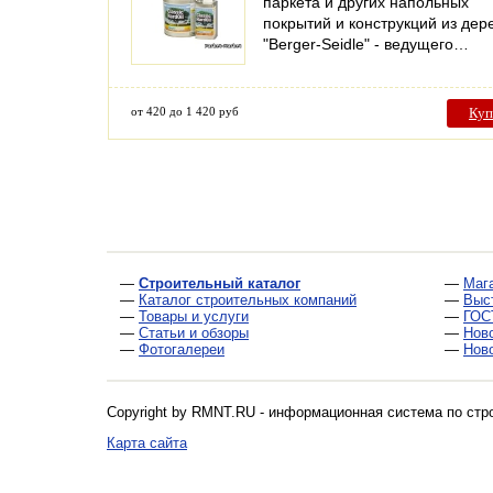
паркета и других напольных
покрытий и конструкций из дер
"Berger-Seidle" - ведущего…
от 420 до 1 420 руб
Куп
—
Строительный каталог
—
Маг
—
Каталог строительных компаний
—
Выс
—
Товары и услуги
—
ГОС
—
Статьи и обзоры
—
Нов
—
Фотогалереи
—
Нов
Copyright by RMNT.RU - информационная система по
стр
Карта сайта