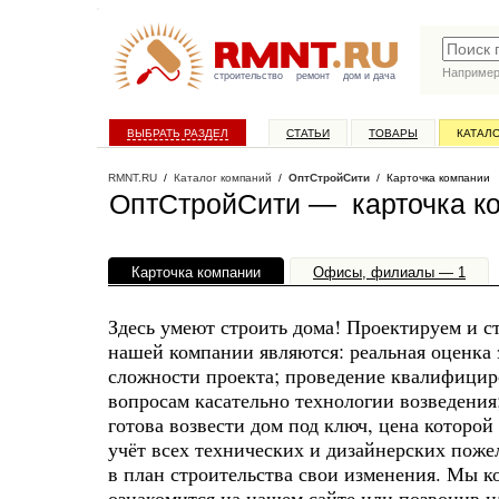
Наприме
строительство
ремонт
дом и дача
ВЫБРАТЬ РАЗДЕЛ
СТАТЬИ
ТОВАРЫ
КАТАЛ
RMNT.RU
/
Каталог компаний
/
ОптСтройСити
/ Карточка компании
ОптСтройСити — карточка к
Карточка компании
Офисы, филиалы — 1
Здесь умеют строить дома! Проектируем и 
нашей компании являются: реальная оценка 
сложности проекта; проведение квалифицир
вопросам касательно технологии возведения
готова возвести дом под ключ, цена которо
учёт всех технических и дизайнерских поже
в план строительства свои изменения. Мы к
ознакомится на нашем сайте или позвонив н