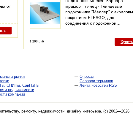
Подоконник Moeller "Каррара
ева от
мрамор" глянец - Глянцевые
подоконники "Мёллер" с акрилов
покрытием ELESGO, для
соединения с подоконной…
ить
1 200 руб
Купить
азины и рынки
—
Опросы
тавки
—
Словари терминов
Ты, СНИПы, СанПиНы
—
Лента новостей RSS
ости недвижимости
ости компаний
оительству, ремонту, недвижимости, дизайну интерьера
. (c) 2002—2026