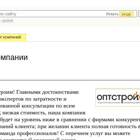
Искать
везде
р,
кровля
ОГ КОМПАНИЙ
омпании
строим! Главными достоинствами
экспертов по затратности и
ованной консультации по всем
; низкая стоимость, наша компания
й будет на уровень ниже в сравнении с фирмами конкурен
ланий клиента; при желании клиента полная готовность 
оманда профессионалов! С перечнем услуг вы можете
а контактный указанный номер.