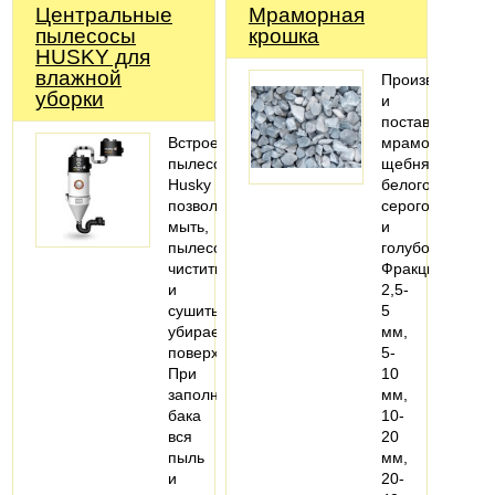
Центральные
Мраморная
пылесосы
крошка
HUSKY для
влажной
Производство
уборки
и
поставки
Встроенные
мраморного
пылесосы
щебня
Husky
белого,
позволяют
серого
мыть,
и
пылесосить,
голубого.
чистить
Фракции
и
2,5-
сушить
5
убираемые
мм,
поверхности.
5-
При
10
заполнении
мм,
бака
10-
вся
20
пыль
мм,
и
20-