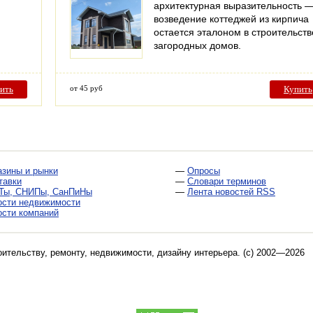
архитектурная выразительность 
возведение коттеджей из кирпича
остается эталоном в строительств
загородных домов.
ить
от 45 руб
Купить
азины и рынки
—
Опросы
тавки
—
Словари терминов
Ты, СНИПы, СанПиНы
—
Лента новостей RSS
ости недвижимости
ости компаний
оительству, ремонту, недвижимости, дизайну интерьера
. (c) 2002—2026