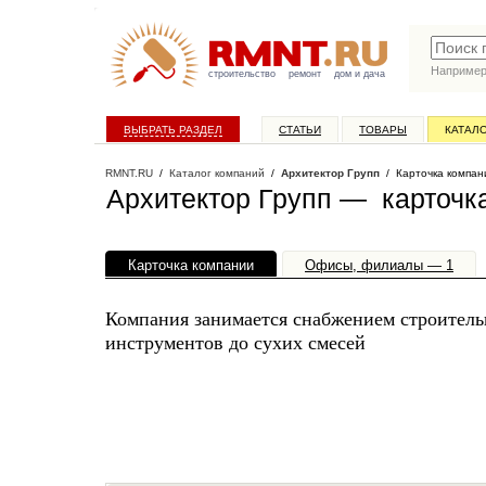
Наприме
строительство
ремонт
дом и дача
ВЫБРАТЬ РАЗДЕЛ
СТАТЬИ
ТОВАРЫ
КАТАЛ
RMNT.RU
/
Каталог компаний
/
Архитектор Групп
/ Карточка компан
Архитектор Групп — карточк
Карточка компании
Офисы, филиалы — 1
Компания занимается снабжением строител
инструментов до сухих смесей