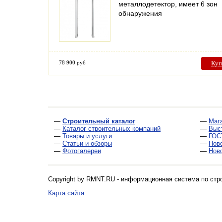
металлодетектор, имеет 6 зон
обнаружения
78 900 руб
Куп
—
Строительный каталог
—
Маг
—
Каталог строительных компаний
—
Выс
—
Товары и услуги
—
ГОС
—
Статьи и обзоры
—
Нов
—
Фотогалереи
—
Нов
Copyright by RMNT.RU - информационная система по
стр
Карта сайта