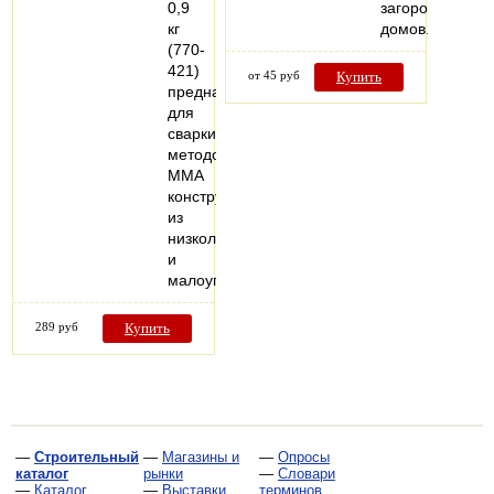
0,9
загородных
кг
домов.
(770-
421)
от 45 руб
Купить
предназначен
для
сварки
методом
MMA
конструкций
из
низколегированных
и
малоуглеродистых…
289 руб
Купить
—
Строительный
—
Магазины и
—
Опросы
каталог
рынки
—
Словари
—
Каталог
—
Выставки
терминов