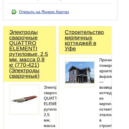
Открыть на Яндекс.Картах
Электроды
Строительство
сварочные
кирпичных
QUATTRO
коттеджей в
ELEMENTI
Уфе
рутиловые, 2,5
мм, масса 0,9
Прочность,
кг (770-421)
пожаробезопас
(Электроды
архитектурная
сварочные)
выразительнос
—
Электроды
возведение
сварочные
коттеджей
QUATTRO
из
ELEMENTI
кирпича
рутиловые,
остается
2,5
эталоном
мм,
в
масса
строительстве