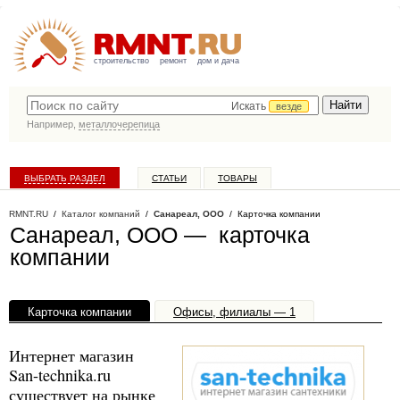
строительство
ремонт
дом и дача
Искать
везде
Например,
металлочерепица
ВЫБРАТЬ РАЗДЕЛ
СТАТЬИ
ТОВАРЫ
КАТАЛОГ КОМПАНИЙ
RMNT.RU
/
Каталог компаний
/
Санареал, ООО
/ Карточка компании
Санареал, ООО — карточка
компании
Карточка компании
Офисы, филиалы — 1
Интернет магазин
San-technika.ru
существует на рынке