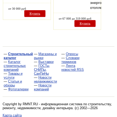
энергоэффекти
отопления…
от 30 000 руб
Купить
от 67 000 до 319 000 руб
Купить
—
Строительный
—
Магазины и
—
Опросы
каталог
рынки
—
Словари
—
Каталог
—
Выставки
терминов
строительных
—
ГОСТы,
—
Лента
компаний
СНИПы,
новостей RSS
—
Товары и
СанПиНы
услуги
—
Новости
—
Статьи и
недвижимости
обзоры
—
Новости
—
Фотогалереи
компаний
Copyright by RMNT.RU - информационная система по
строительству,
ремонту, недвижимости, дизайну интерьера
. (c) 2002—2026
Карта сайта