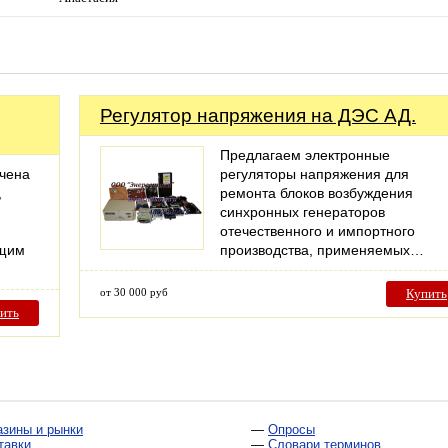
Регулятор напряжения на ДЭС АД.
Предлагаем электронные
ачена
регуляторы напряжения для
,
ремонта блоков возбуждения
синхронных генераторов
отечественного и импортного
ящим
производства, применяемых…
от 30 000 руб
Купить
ить
азины и рынки
—
Опросы
тавки
—
Словари терминов