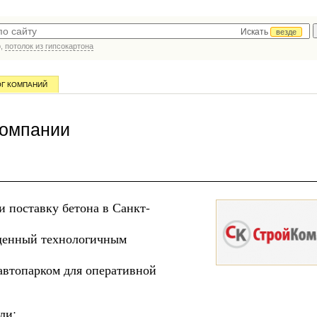
Искать
везде
р,
потолок из гипсокартона
ОГ КОМПАНИЙ
компании
 поставку бетона в Санкт-
ащенный технологичным
автопарком для оперативной
ли;