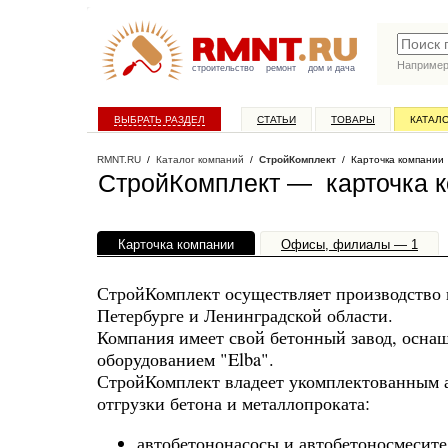
Наприме
строительство
ремонт
дом и дача
ВЫБРАТЬ РАЗДЕЛ
СТАТЬИ
ТОВАРЫ
КАТАЛ
RMNT.RU
/
Каталог компаний
/
СтройКомплект
/ Карточка компании
СтройКомплект — карточка 
Карточка компании
Офисы, филиалы — 1
СтройКомплект осуществляет производство и
Петербурге и Ленинградской области.
Компания имеет свой бетонный завод, осн
оборудованием "Elba".
СтройКомплект владеет укомплектованным 
отгрузки бетона и металлопроката:
автобетононасосы и автобетоносмесите