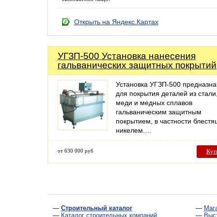
Открыть на Яндекс.Картах
УГЗП-500 Установка нанесения
гальванических защитных покрытий
Установка УГЗП-500 предназн
для покрытия деталей из стали
меди и медных сплавов
гальваническим защитным
покрытием, в частности блест
никелем.…
от 630 000 руб
Куп
—
Строительный каталог
—
Маг
—
Каталог строительных компаний
—
Выс