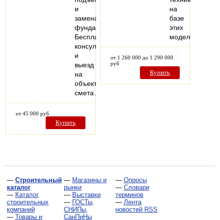
и
на
замена
базе
фундамента.
этих
Бесплатная
моделей
консультация
и
от 1 260 000 до 1 290 000
руб
выезд
Купить
на
объект,
смета…
от 45 000 руб
Купить
—
Строительный
—
Магазины и
—
Опросы
каталог
рынки
—
Словари
—
Каталог
—
Выставки
терминов
строительных
—
ГОСТы,
—
Лента
компаний
СНИПы,
новостей RSS
—
Товары и
СанПиНы