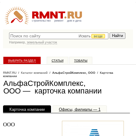
строительство
ремонт
дом и дача
Искать
везде
Например,
земельный участок
ВЫБРАТЬ РАЗДЕЛ
СТАТЬИ
ТОВАРЫ
КАТАЛОГ КОМПАНИЙ
RMNT.RU
/
Каталог компаний
/
АльфаСтройКомплекс, ООО
/ Карточка
компании
АльфаСтройКомплекс,
ООО — карточка компании
Карточка компании
Офисы, филиалы — 1
ООО