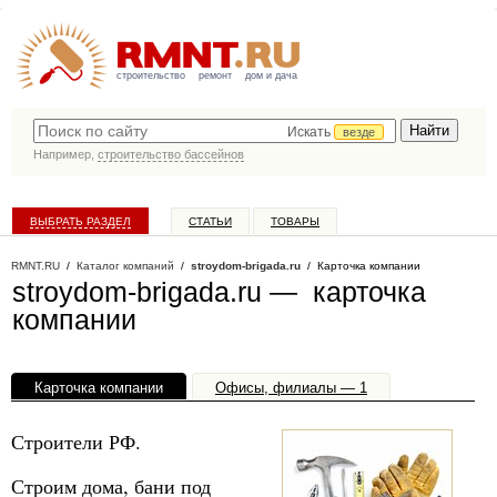
строительство
ремонт
дом и дача
Искать
везде
Например,
строительство бассейнов
ВЫБРАТЬ РАЗДЕЛ
СТАТЬИ
ТОВАРЫ
КАТАЛОГ КОМПАНИЙ
RMNT.RU
/
Каталог компаний
/
stroydom-brigada.ru
/ Карточка компании
stroydom-brigada.ru — карточка
компании
Карточка компании
Офисы, филиалы — 1
Строители РФ.
Строим дома, бани под