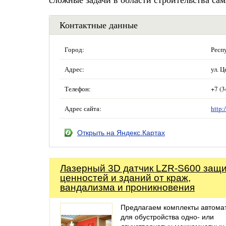
Контактные данные
Город:
Респ
Адрес:
ул. Ц
Телефон:
+7 (3
Адрес сайта:
http:
Открыть на Яндекс.Картах
Лазерный 3D датчик LZR-S600 защ
ценностей и зданий от краж,
вандализма и проникновения
Предлагаем комплекты автома
для обустройства одно- или