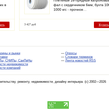
Плетеный 16-прядный капроновы
их в
фал с сердечником 6мм, бухта 10
1000 кгс - прочное…
ить
3 427 руб
Купить
азины и рынки
—
Опросы
тавки
—
Словари терминов
Ты, СНИПы, СанПиНы
—
Лента новостей RSS
ости недвижимости
ости компаний
оительству, ремонту, недвижимости, дизайну интерьера
. (c) 2002—2026