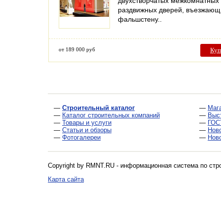
двухстворчатых межкомнатных
раздвижных дверей, въезжающ
фальшстену..
от 189 000 руб
Куп
—
Строительный каталог
—
Маг
—
Каталог строительных компаний
—
Выс
—
Товары и услуги
—
ГОС
—
Статьи и обзоры
—
Нов
—
Фотогалереи
—
Нов
Copyright by RMNT.RU - информационная система по
стр
Карта сайта