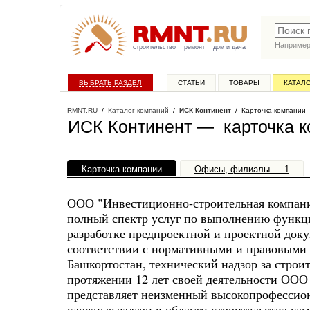
Наприме
строительство
ремонт
дом и дача
ВЫБРАТЬ РАЗДЕЛ
СТАТЬИ
ТОВАРЫ
КАТАЛ
RMNT.RU
/
Каталог компаний
/
ИСК Континент
/ Карточка компании
ИСК Континент — карточка 
Карточка компании
Офисы, филиалы — 1
ООО "Инвестиционно-строительная компани
полный спектр услуг по выполнению функци
разработке предпроектной и проектной доку
соответствии с нормативными и правовыми 
Башкортостан, технический надзор за строит
протяжении 12 лет своей деятельности ООО
представляет неизменный высокопрофессион
сложные задачи в области строительства са