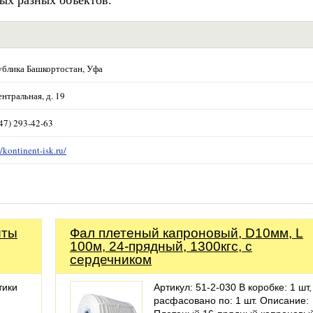
ублика Башкортостан, Уфа
ентральная, д. 19
47) 293-42-63
//kontinent-isk.ru/
иты
Фал плетеный капроновый, D10мм, L
100м, 24-прядный, 1300кгс, с
сердечником
тики
Артикул: 51-2-030 В коробке: 1 шт,
расфасовано по: 1 шт. Описание: