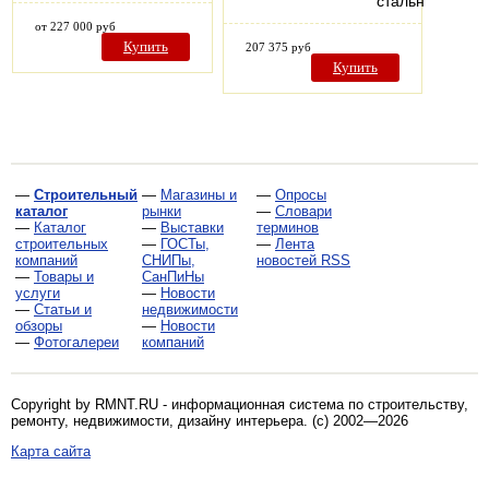
стальной…
от 227 000 руб
Купить
207 375 руб
Купить
—
Строительный
—
Магазины и
—
Опросы
каталог
рынки
—
Словари
—
Каталог
—
Выставки
терминов
строительных
—
ГОСТы,
—
Лента
компаний
СНИПы,
новостей RSS
—
Товары и
СанПиНы
услуги
—
Новости
—
Статьи и
недвижимости
обзоры
—
Новости
—
Фотогалереи
компаний
Copyright by RMNT.RU - информационная система по
строительству,
ремонту, недвижимости, дизайну интерьера
. (c) 2002—2026
Карта сайта