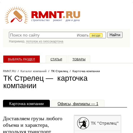
строительство
ремонт
дом и дача
Искать
везде
Например,
потолок из гипсокартона
ВЫБРАТЬ РАЗДЕЛ
СТАТЬИ
ТОВАРЫ
КАТАЛОГ КОМПАНИЙ
RMNT.RU
/
Каталог компаний
/
ТК Стрелец
/ Карточка компании
ТК Стрелец — карточка
компании
Карточка компании
Офисы, филиалы — 1
Доставляем грузы любого
объема и характера,
используя транспорт