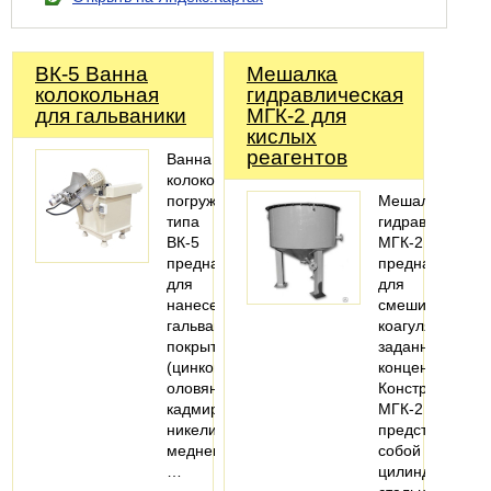
ВК-5 Ванна
Мешалка
колокольная
гидравлическая
для гальваники
МГК-2 для
кислых
реагентов
Ванна
колокольная
погружного
Мешалка
типа
гидравлическа
ВК-5
МГК-2
предназначена
предназначена
для
для
нанесения
смешивания
гальванического
коагулянтов
покрытия
заданной
(цинкования,
концентрации.
оловянирования,
Конструктивно
кадмирования,
МГК-2
никелирования,
представляет
меднения)
собой
…
цилиндрически