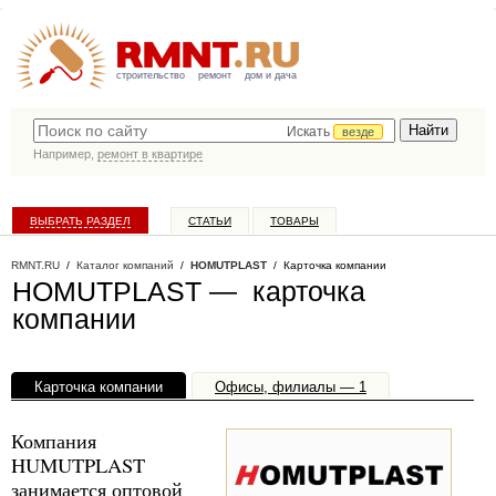
строительство
ремонт
дом и дача
Искать
везде
Например,
ремонт в квартире
ВЫБРАТЬ РАЗДЕЛ
СТАТЬИ
ТОВАРЫ
КАТАЛОГ КОМПАНИЙ
RMNT.RU
/
Каталог компаний
/
HOMUTPLAST
/ Карточка компании
HOMUTPLAST — карточка
компании
Карточка компании
Офисы, филиалы — 1
Компания
HUMUTPLAST
занимается оптовой