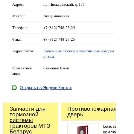
Адрес:
пр. Пискаревский, д. 171
Метро:
Академическая
Телефон:
+7 (812) 748-23-25
Факс:
+7 (812) 748-23-25
Адрес сайта:
Кабельные стяжки и пластиковые хомуты
оптом
Контактное
Семенюк Елена
лицо:
Открыть на Яндекс.Картах
Запчасти для
Противопожарная
тормозной
дверь
системы
тракторов МТЗ
Базовая
Беларус
комплектация: