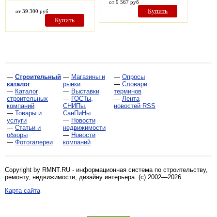
от 9 567 руб
Купить
от 39 300 руб
Купить
—
Строительный
—
Магазины и
—
Опросы
каталог
рынки
—
Словари
—
Каталог
—
Выставки
терминов
строительных
—
ГОСТы,
—
Лента
компаний
СНИПы,
новостей RSS
—
Товары и
СанПиНы
услуги
—
Новости
—
Статьи и
недвижимости
обзоры
—
Новости
—
Фотогалереи
компаний
Copyright by RMNT.RU - информационная система по
строительству,
ремонту, недвижимости, дизайну интерьера
. (c) 2002—2026
Карта сайта