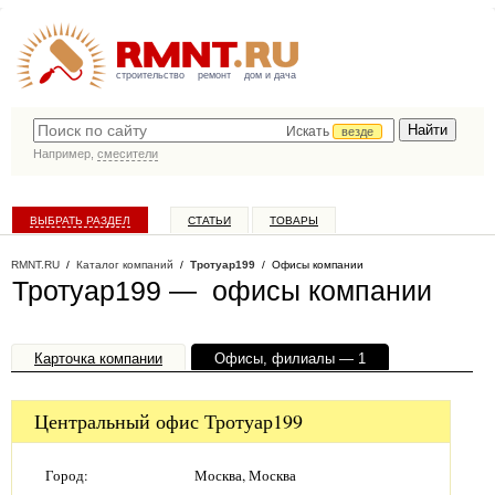
строительство
ремонт
дом и дача
Искать
везде
Например,
смесители
ВЫБРАТЬ РАЗДЕЛ
СТАТЬИ
ТОВАРЫ
КАТАЛОГ КОМПАНИЙ
RMNT.RU
/
Каталог компаний
/
Тротуар199
/ Офисы компании
Тротуар199 — офисы компании
Карточка компании
Офисы, филиалы — 1
Центральный офис Тротуар199
Город:
Москва, Москва