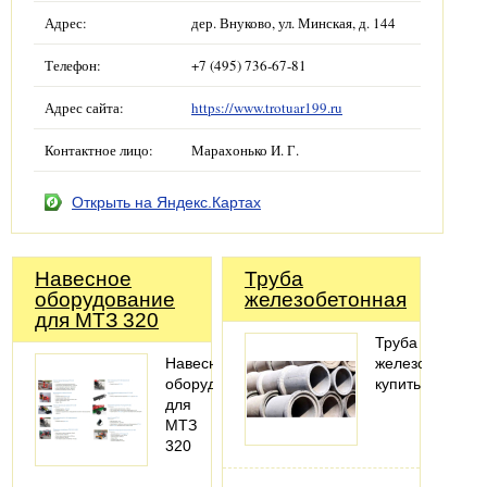
Адрес:
дер. Внуково, ул. Минская, д. 144
Телефон:
+7 (495) 736-67-81
Адрес сайта:
https://www.trotuar199.ru
Контактное лицо:
Марахонько И. Г.
Открыть на Яндекс.Картах
Навесное
Труба
оборудование
железобетонная
для МТЗ 320
Труба
Навесное
железобетонна
оборудование
купить
для
МТЗ
320