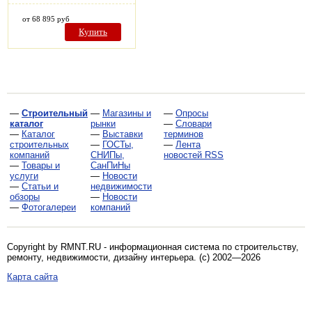
от 68 895 руб
Купить
—
Строительный
—
Магазины и
—
Опросы
каталог
рынки
—
Словари
—
Каталог
—
Выставки
терминов
строительных
—
ГОСТы,
—
Лента
компаний
СНИПы,
новостей RSS
—
Товары и
СанПиНы
услуги
—
Новости
—
Статьи и
недвижимости
обзоры
—
Новости
—
Фотогалереи
компаний
Copyright by RMNT.RU - информационная система по
строительству,
ремонту, недвижимости, дизайну интерьера
. (c) 2002—2026
Карта сайта