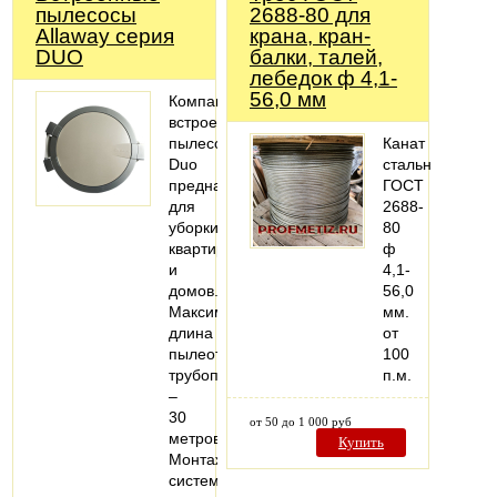
пылесосы
2688-80 для
Allaway серия
крана, кран-
DUO
балки, талей,
лебедок ф 4,1-
56,0 мм
Компактный
встроенный
пылесос
Канат
Duo
стальной
предназначен
ГОСТ
для
2688-
уборки
80
квартир
ф
и
4,1-
домов.
56,0
Максимальная
мм.
длина
от
пылеотсасывающего
100
трубопровода
п.м.
–
30
от 50 до 1 000 руб
метров.
Купить
Монтаж
системы…