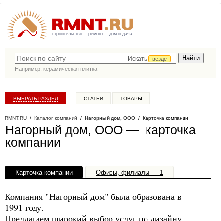
строительство
ремонт
дом и дача
Искать
везде
Например,
керамическая плитка
ВЫБРАТЬ РАЗДЕЛ
СТАТЬИ
ТОВАРЫ
КАТАЛОГ КОМПАНИЙ
RMNT.RU
/
Каталог компаний
/
Нагорный дом, ООО
/ Карточка компании
Нагорный дом, ООО — карточка
компании
Карточка компании
Офисы, филиалы — 1
Компания "Нагорный дом" была образована в
1991 году.
Предлагаем широкий выбор услуг по дизайну