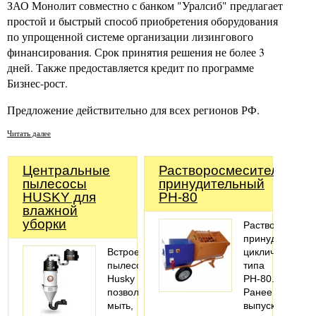
ЗАО Монолит совместно с банком "Уралсиб" предлагает
простой и быстрый способ приобретения оборудования
по упрощенной системе организации лизингового
финансирования. Срок принятия решения не более 3
дней. Также предоставляется кредит по программе
Бизнес-рост.
Предложение действительно для всех регионов РФ.
Читать далее
Центральные
Растворосмеситель
пылесосы
принудительный
HUSKY для
РН-80
влажной
уборки
Растворосмеси
принудительны
Встроенные
цикличного
пылесосы
типа
Husky
РН-80.
позволяют
Ранее
мыть,
выпускался