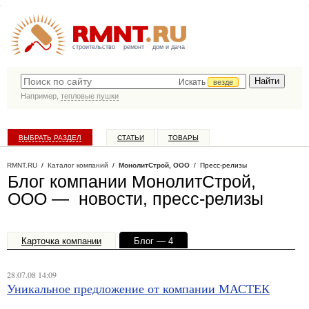
строительство
ремонт
дом и дача
Искать
везде
Например,
тепловые пушки
ВЫБРАТЬ РАЗДЕЛ
СТАТЬИ
ТОВАРЫ
КАТАЛОГ КОМПАНИЙ
RMNT.RU
/
Каталог компаний
/
МонолитСтрой, ООО
/ Пресс-релизы
Блог компании МонолитСтрой,
ООО — новости, пресс-релизы
Карточка компании
Блог — 4
Офисы, филиалы — 1
28.07.08 14:09
Уникальное предложение от компании МАСТЕК