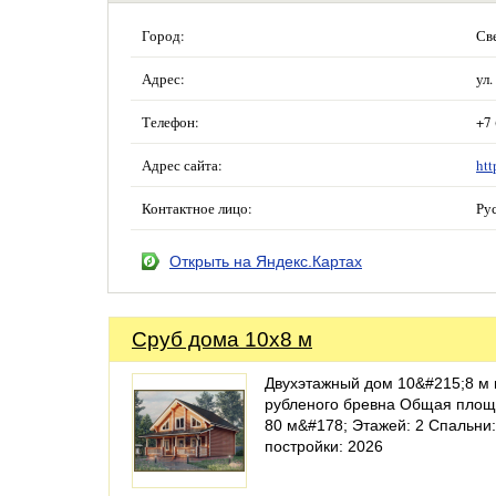
Город:
Св
Адрес:
ул.
Телефон:
+7 
Адрес сайта:
htt
Контактное лицо:
Ру
Открыть на Яндекс.Картах
Сруб дома 10x8 м
Двухэтажный дом 10&#215;8 м 
рубленого бревна Общая площ
80 м&#178; Этажей: 2 Спальни:
постройки: 2026