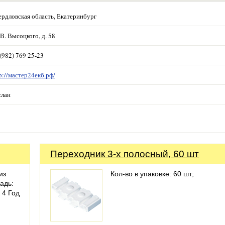
ердловская область, Екатеринбург
 В. Высоцкого, д. 58
(982) 769 25-23
p://мастер24екб.рф/
слан
Переходник 3-х полосный, 60 шт
из
Кол-во в упаковке: 60 шт;
адь:
 4 Год