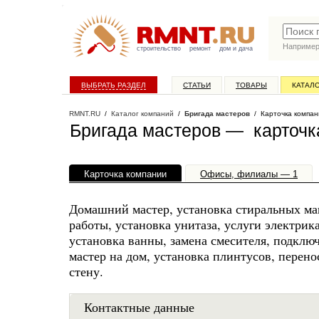
Наприме
строительство
ремонт
дом и дача
ВЫБРАТЬ РАЗДЕЛ
СТАТЬИ
ТОВАРЫ
КАТАЛ
RMNT.RU
/
Каталог компаний
/
Бригада мастеров
/ Карточка компан
Бригада мастеров — карточк
Карточка компании
Офисы, филиалы — 1
Домашний мастер, установка стиральных ма
работы, установка унитаза, услуги электрика
установка ванны, замена смесителя, подключ
мастер на дом, установка плинтусов, перено
стену.
Контактные данные