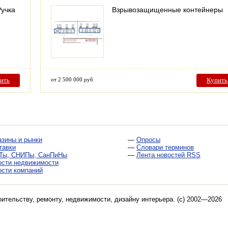
Ручка
Взрывозащищенные контейнеры
ить
от 2 500 000 руб
Купить
азины и рынки
—
Опросы
тавки
—
Словари терминов
Ты, СНИПы, СанПиНы
—
Лента новостей RSS
ости недвижимости
ости компаний
оительству, ремонту, недвижимости, дизайну интерьера
. (c) 2002—2026