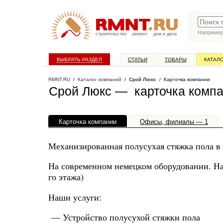
Наприме
строительство
ремонт
дом и дача
ВЫБРАТЬ РАЗДЕЛ
СТАТЬИ
ТОВАРЫ
КАТАЛ
RMNT.RU
/
Каталог компаний
/
Срой Люкс
/ Карточка компании
Срой Люкс — карточка комп
Карточка компании
Офисы, филиалы — 1
Механизированная полусухая стяжка пола в
На современном немецком оборудовании. На 
го этажа)
Наши услуги:
— Устройство полусухой стяжки пола