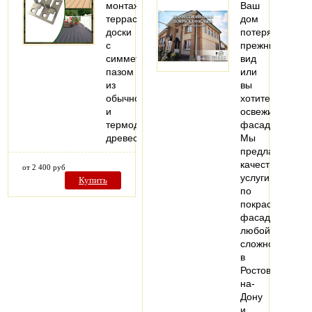
монтажа
Ваш
террасной
дом
доски
потерял
с
прежний
симметричным
вид
пазом
или
из
вы
обычной
хотите
и
освежить
термодиффузионной
фасад?
древесины.
Мы
предлагаем
качественные
от 2 400 руб
услуги
Купить
по
покраске
фасадов
любой
сложности
в
Ростове-
на-
Дону
и