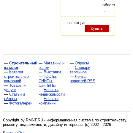
области.
…
от 1 250 руб
Купить
—
Строительный
—
Магазины и
—
Опросы
каталог
рынки
—
Словари
—
Каталог
—
Выставки
терминов
строительных
—
ГОСТы,
—
Лента
компаний
СНИПы,
новостей RSS
—
Товары и
СанПиНы
услуги
—
Новости
—
Статьи и
недвижимости
обзоры
—
Новости
—
Фотогалереи
компаний
Copyright by RMNT.RU - информационная система по
строительству,
ремонту, недвижимости, дизайну интерьера
. (c) 2002—2026
Карта сайта