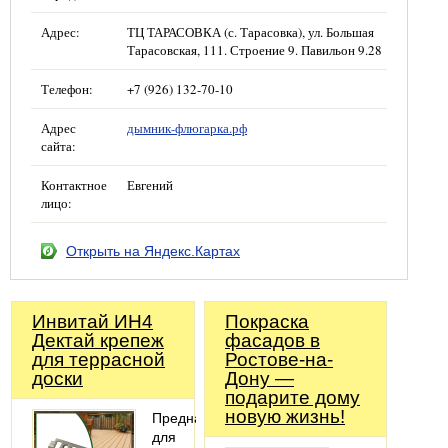
Адрес:
ТЦ ТАРАСОВКА (с. Тарасовка), ул. Большая
Тарасовская, 111. Строение 9. Павильон 9.28
Телефон:
+7 (926) 132-70-10
Адрес
дымник-флюгарка.рф
сайта:
Контактное
Евгений
лицо:
Открыть на Яндекс.Картах
Инвитай ИН4
Покраска
Дектай крепеж
фасадов в
для террасной
Ростове-на-
доски
Дону —
подарите дому
новую жизнь!
Предназначен
для