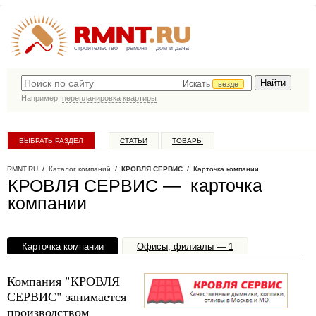
строительство
ремонт
дом и дача
Искать
везде
Например,
перепланировка квартиры
ВЫБРАТЬ РАЗДЕЛ
СТАТЬИ
ТОВАРЫ
КАТАЛОГ КОМПАНИЙ
RMNT.RU
/
Каталог компаний
/
КРОВЛЯ СЕРВИС
/ Карточка компании
КРОВЛЯ СЕРВИС — карточка
компании
Карточка компании
Офисы, филиалы — 1
Компания "КРОВЛЯ
СЕРВИС" занимается
производством