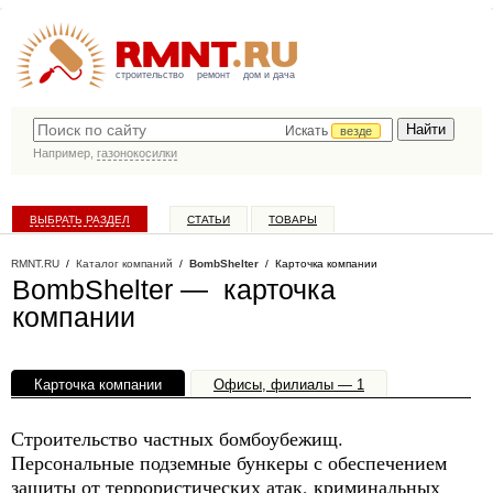
строительство
ремонт
дом и дача
Искать
везде
Например,
газонокосилки
ВЫБРАТЬ РАЗДЕЛ
СТАТЬИ
ТОВАРЫ
КАТАЛОГ КОМПАНИЙ
RMNT.RU
/
Каталог компаний
/
BombShelter
/ Карточка компании
BombShelter — карточка
компании
Карточка компании
Офисы, филиалы — 1
Строительство частных бомбоубежищ.
Персональные подземные бункеры с обеспечением
защиты от террористических атак, криминальных