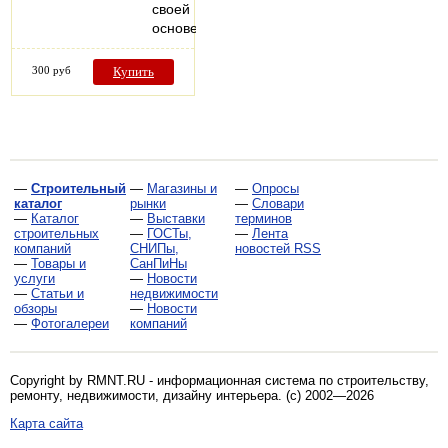
своей
основе…
300 руб
Купить
—
Строительный
—
Магазины и
—
Опросы
каталог
рынки
—
Словари
—
Каталог
—
Выставки
терминов
строительных
—
ГОСТы,
—
Лента
компаний
СНИПы,
новостей RSS
—
Товары и
СанПиНы
услуги
—
Новости
—
Статьи и
недвижимости
обзоры
—
Новости
—
Фотогалереи
компаний
Copyright by RMNT.RU - информационная система по
строительству,
ремонту, недвижимости, дизайну интерьера
. (c) 2002—2026
Карта сайта