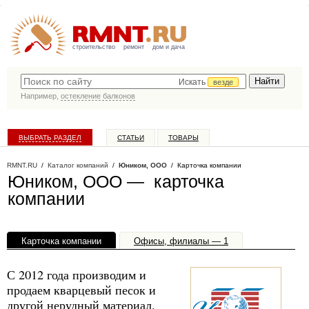
строительство
ремонт
дом и дача
Искать
везде
Например,
остекление балконов
ВЫБРАТЬ РАЗДЕЛ
СТАТЬИ
ТОВАРЫ
КАТАЛОГ КОМПАНИЙ
RMNT.RU
/
Каталог компаний
/
Юником, ООО
/ Карточка компании
Юником, ООО — карточка
компании
Карточка компании
Офисы, филиалы — 1
С 2012 года производим и
продаем кварцевый песок и
другой нерудный материал.