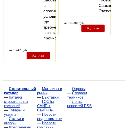
в
Саакянца.
сложных
Статуэтка…
условиях,
где
от 14 900 руб
требуется
Купить
высокая
прочность…
от 1 742 руб
Купить
—
Строительный
—
Магазины и
—
Опросы
каталог
рынки
—
Словари
—
Каталог
—
Выставки
терминов
строительных
—
ГОСТы,
—
Лента
компаний
СНИПы,
новостей RSS
—
Товары и
СанПиНы
услуги
—
Новости
—
Статьи и
недвижимости
обзоры
—
Новости
—
Фотогалереи
компаний