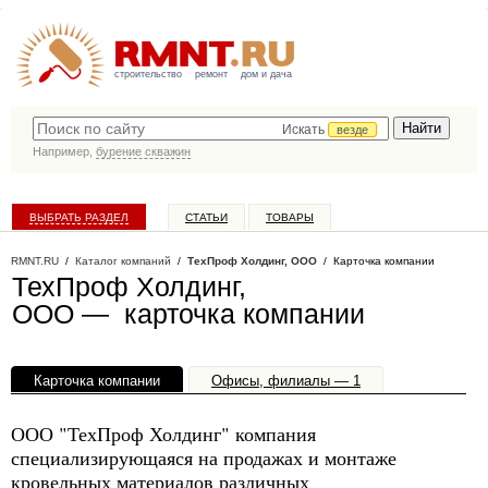
строительство
ремонт
дом и дача
Искать
везде
Например,
бурение скважин
ВЫБРАТЬ РАЗДЕЛ
СТАТЬИ
ТОВАРЫ
КАТАЛОГ КОМПАНИЙ
RMNT.RU
/
Каталог компаний
/
ТехПроф Холдинг, ООО
/ Карточка компании
ТехПроф Холдинг,
ООО — карточка компании
Карточка компании
Офисы, филиалы — 1
ООО "ТехПроф Холдинг" компания
специализирующаяся на продажах и монтаже
кровельных материалов различных