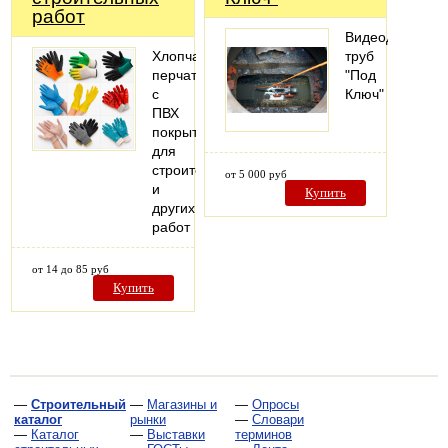
работ
Видеодиагност
Хлопчатобумажные
труб
перчатки
"Под
с
Ключ"
ПВХ
покрытием
для
строительных
от 5 000 руб
и
Купить
других
работ
от 14 до 85 руб
Купить
—
Строительный
—
Магазины и
—
Опросы
каталог
рынки
—
Словари
—
Каталог
—
Выставки
терминов