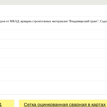
етров от МКАД, ярмарка строительных материалов "Владимирский тракт", Сад
1
Сетка оцинкованная сварная в картах