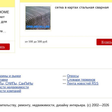
сетка в картах стальная сварная
 HOME
яет
 для
нте…
от 100 до 500 руб
Купить
ить
азины и рынки
—
Опросы
тавки
—
Словари терминов
Ты, СНИПы, СанПиНы
—
Лента новостей RSS
ости недвижимости
ости компаний
оительству, ремонту, недвижимости, дизайну интерьера
. (c) 2002—2026