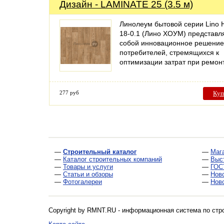
Дизайн - LAMINATE 25 (3.5 м)
Линолеум бытовой серии Lino
18-0.1 (Лино ХОУМ) представл
собой инновационное решение
потребителей, стремящихся к
оптимизации затрат при ремо
277 руб
Куп
—
Строительный каталог
—
Маг
—
Каталог строительных компаний
—
Выс
—
Товары и услуги
—
ГОС
—
Статьи и обзоры
—
Нов
—
Фотогалереи
—
Нов
Copyright by RMNT.RU - информационная система по
стр