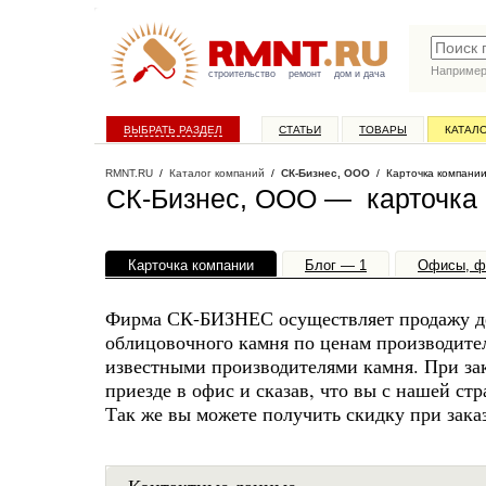
Наприме
строительство
ремонт
дом и дача
ВЫБРАТЬ РАЗДЕЛ
СТАТЬИ
ТОВАРЫ
КАТАЛ
RMNT.RU
/
Каталог компаний
/
СК-Бизнес, ООО
/ Карточка компани
СК-Бизнес, ООО — карточка
Карточка компании
Блог — 1
Офисы, ф
Фирма СК-БИЗНЕС осуществляет продажу де
облицовочного камня по ценам производите
известными производителями камня. При зак
приезде в офис и сказав, что вы с нашей 
Так же вы можете получить скидку при зака