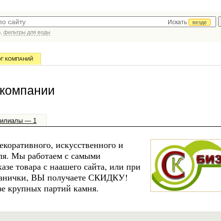
Искать
везде
р,
фильтры для воды
ОГ КОМПАНИЙ
и
 компании
илиалы — 1
коративного, искусственного и
ля. Мы работаем с самыми
азе товара с наашего сайта, или при
странички, ВЫ получаете СКИДКУ!
зе крупных партий камня.