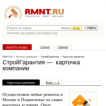
строительство
ремонт
дом и дача
Искать
везде
Например,
как выбрать пластиковое окно
ВЫБРАТЬ РАЗДЕЛ
СТАТЬИ
ТОВАРЫ
КАТАЛОГ КОМПАНИЙ
RMNT.RU
/
Каталог компаний
/
СтройГарантия
/ Карточка компании
СтройГарантия — карточка
компании
Карточка компании
Блог — 1
Офисы, филиалы — 1
Осуществляем любые ремонты в
Москве и Подмосковье на самых
выгодных условиях. Опыт