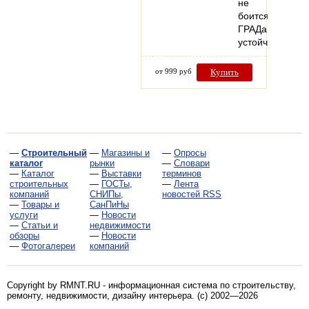
не
боится
ГРАДа!
устойчив…
от 999 руб
Купить
—
Строительный
—
Магазины и
—
Опросы
каталог
рынки
—
Словари
—
Каталог
—
Выставки
терминов
строительных
—
ГОСТы,
—
Лента
компаний
СНИПы,
новостей RSS
—
Товары и
СанПиНы
услуги
—
Новости
—
Статьи и
недвижимости
обзоры
—
Новости
—
Фотогалереи
компаний
Copyright by RMNT.RU - информационная система по
строительству,
ремонту, недвижимости, дизайну интерьера
. (c) 2002—2026