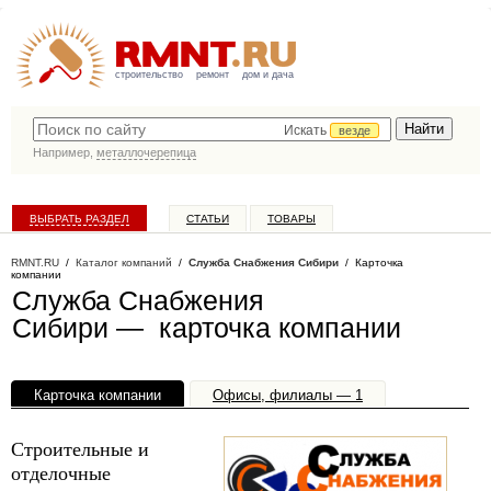
строительство
ремонт
дом и дача
Искать
везде
Например,
металлочерепица
ВЫБРАТЬ РАЗДЕЛ
СТАТЬИ
ТОВАРЫ
КАТАЛОГ КОМПАНИЙ
RMNT.RU
/
Каталог компаний
/
Служба Снабжения Сибири
/ Карточка
компании
Служба Снабжения
Сибири — карточка компании
Карточка компании
Офисы, филиалы — 1
Строительные и
отделочные