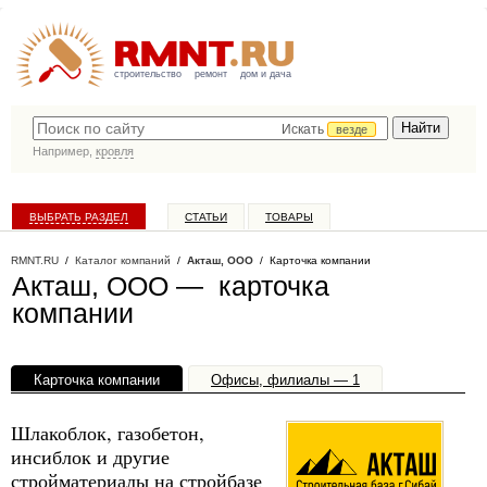
строительство
ремонт
дом и дача
Искать
везде
Например,
кровля
ВЫБРАТЬ РАЗДЕЛ
СТАТЬИ
ТОВАРЫ
КАТАЛОГ КОМПАНИЙ
RMNT.RU
/
Каталог компаний
/
Акташ, ООО
/ Карточка компании
Акташ, ООО — карточка
компании
Карточка компании
Офисы, филиалы — 1
Шлакоблок, газобетон,
инсиблок и другие
стройматериалы на стройбазе