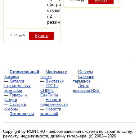
Купить
обогрева
отключена)
/ 2
режим…
2 690 руб
Купить
—
Строительный
—
Магазины и
—
Опросы
каталог
рынки
—
Словари
—
Каталог
—
Выставки
терминов
строительных
—
ГОСТы,
—
Лента
компаний
СНИПы,
новостей RSS
—
Товары и
СанПиНы
услуги
—
Новости
—
Статьи и
недвижимости
обзоры
—
Новости
—
Фотогалереи
компаний
Copyright by RMNT.RU - информационная система по
строительству,
ремонту, недвижимости, дизайну интерьера
. (c) 2002—2026