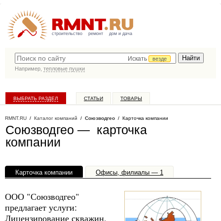
строительство
ремонт
дом и дача
Искать
везде
Например,
тепловые пушки
ВЫБРАТЬ РАЗДЕЛ
СТАТЬИ
ТОВАРЫ
КАТАЛОГ КОМПАНИЙ
RMNT.RU
/
Каталог компаний
/
Союзводгео
/ Карточка компании
Союзводгео — карточка
компании
Карточка компании
Офисы, филиалы — 1
ООО "Союзводгео"
предлагает услуги:
Лицензирование скважин,