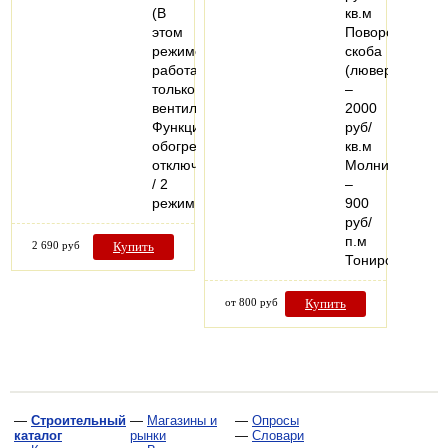
(В
кв.м
этом
Поворотная
режиме
скоба
работает
(люверс)
только
–
вентилятор.
2000
Функция
руб/
обогрева
кв.м
отключена)
Молния
/ 2
–
режим…
900
руб/
п.м
2 690 руб
Купить
Тонированный
от 800 руб
Купить
—
Строительный
—
Магазины и
—
Опросы
каталог
рынки
—
Словари