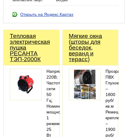
Открыть на Яндекс.Картах
Тепловая
Мягкие окна
электрическая
(шторы для
пушка
беседок,
РЕСАНТА
веранд и
ТЭП-2000К
терасс)
Напряжение
Прозрачный
220В;
ПВХ
Частота
Глухое
сети
–
50
1800
Гц;
руб/
Номинальная
кв.м
мощность:
Ремешковое
1
крепление
режим
–
25
1900
Вт
руб/