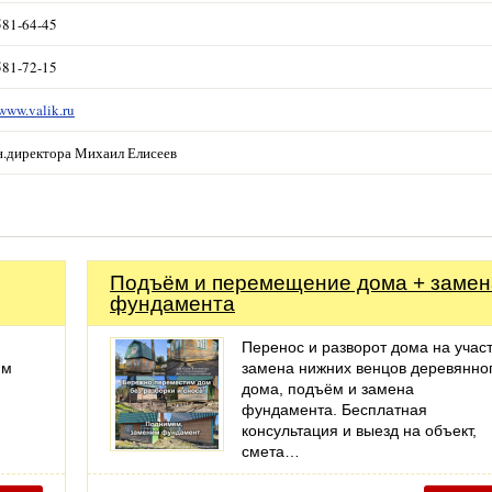
581-64-45
581-72-15
/www.valik.ru
ен.директора Михаил Елисеев
Подъём и перемещение дома + замен
фундамента
Перенос и разворот дома на участ
им
замена нижних венцов деревянно
дома, подъём и замена
фундамента. Бесплатная
консультация и выезд на объект,
смета…