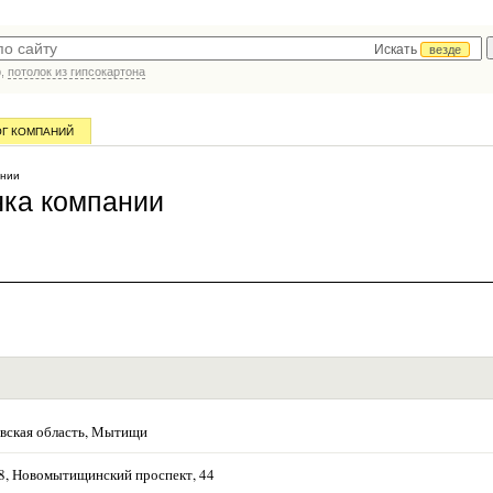
Искать
везде
р,
потолок из гипсокартона
ОГ КОМПАНИЙ
ании
чка компании
вская область, Мытищи
8, Новомытищинский проспект, 44