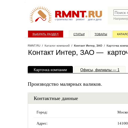
Наприме
строительство
ремонт
дом и дача
ВЫБРАТЬ РАЗДЕЛ
СТАТЬИ
ТОВАРЫ
КАТАЛ
RMNT.RU
/
Каталог компаний
/
Контакт Интер, ЗАО
/ Карточка комп
Контакт Интер, ЗАО — карто
Карточка компании
Офисы, филиалы — 1
Производство малярных валиков.
Контактные данные
Город:
Моско
Адрес:
14100