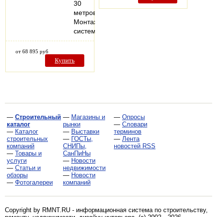
30
метров.
Монтаж
системы…
от 68 895 руб
Купить
—
Строительный
—
Магазины и
—
Опросы
каталог
рынки
—
Словари
—
Каталог
—
Выставки
терминов
строительных
—
ГОСТы,
—
Лента
компаний
СНИПы,
новостей RSS
—
Товары и
СанПиНы
услуги
—
Новости
—
Статьи и
недвижимости
обзоры
—
Новости
—
Фотогалереи
компаний
Copyright by RMNT.RU - информационная система по
строительству,