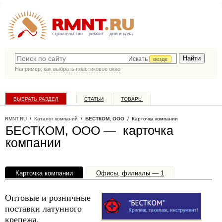
строительство
ремонт
дом и дача
Искать
везде
Например,
как выбрать пластиковое окно
ВЫБРАТЬ РАЗДЕЛ
СТАТЬИ
ТОВАРЫ
КАТАЛОГ КОМПАНИЙ
RMNT.RU
/
Каталог компаний
/
БЕСТКОМ, ООО
/ Карточка компании
БЕСТКОМ, ООО — карточка
компании
Карточка компании
Офисы, филиалы — 1
Оптовые и розничные
поставки латунного
крепежа,