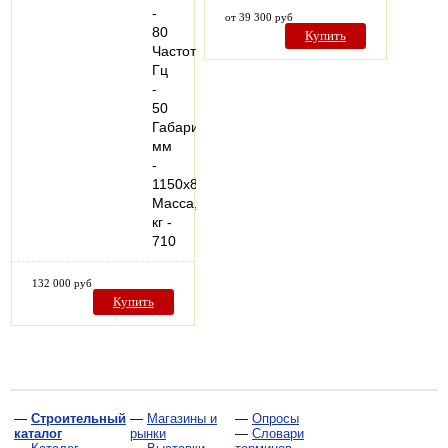
-
от 39 300 руб
80
Купить
Частота,
Гц
-
50
Габариты,
мм
-
1150х820х1300
Масса,
кг -
710
132 000 руб
Купить
—
Строительный
—
Магазины и
—
Опросы
каталог
рынки
—
Словари