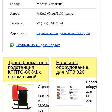
Город:
Москва, Строгино
Адрес:
МКАД 65 км, ТЦ Синдика
Телефон:
+7 (495) 744-75-94
Адрес сайта:
Строительство домов и бань из бруса
Открыть на Яндекс.Картах
Трансформаторная
Навесное
подстанция
оборудование
КТПТО-80-У1 с
для МТЗ 320
автоматикой
Навесное
Страна
оборудование
-
для
РОССИЯНапряжение,
МТЗ
В -
320
380Мощность,
кВт