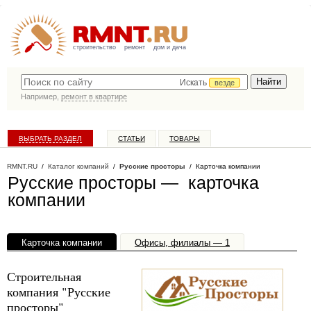
строительство
ремонт
дом и дача
Искать
везде
Например,
ремонт в квартире
ВЫБРАТЬ РАЗДЕЛ
СТАТЬИ
ТОВАРЫ
КАТАЛОГ КОМПАНИЙ
RMNT.RU
/
Каталог компаний
/
Русские просторы
/ Карточка компании
Русские просторы — карточка
компании
Карточка компании
Офисы, филиалы — 1
Строительная
компания "Русские
просторы"