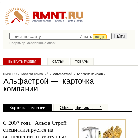
строительство
ремонт
дом и дача
Искать
везде
Например,
деревянные двери
ВЫБРАТЬ РАЗДЕЛ
СТАТЬИ
ТОВАРЫ
КАТАЛОГ КОМПАНИЙ
RMNT.RU
/
Каталог компаний
/
Альфастрой
/ Карточка компании
Альфастрой — карточка
компании
Карточка компании
Офисы, филиалы — 1
С 2007 года "Альфа Строй"
специализируется на
выполнении штукатурных