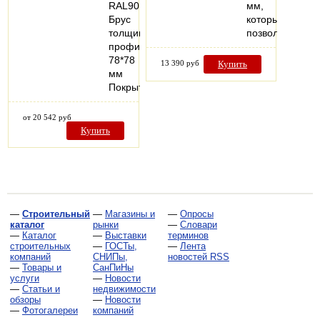
RAL9016
мм,
Брус
который
толщиной
позволяет…
профиля
78*78
13 390 руб
Купить
мм
Покрытие…
от 20 542 руб
Купить
—
Строительный
—
Магазины и
—
Опросы
каталог
рынки
—
Словари
—
Каталог
—
Выставки
терминов
строительных
—
ГОСТы,
—
Лента
компаний
СНИПы,
новостей RSS
—
Товары и
СанПиНы
услуги
—
Новости
—
Статьи и
недвижимости
обзоры
—
Новости
—
Фотогалереи
компаний