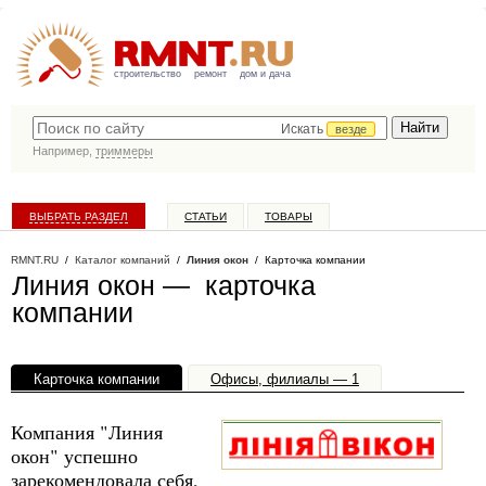
строительство
ремонт
дом и дача
Искать
везде
Например,
триммеры
ВЫБРАТЬ РАЗДЕЛ
СТАТЬИ
ТОВАРЫ
КАТАЛОГ КОМПАНИЙ
RMNT.RU
/
Каталог компаний
/
Линия окон
/ Карточка компании
Линия окон — карточка
компании
Карточка компании
Офисы, филиалы — 1
Компания "Линия
окон" успешно
зарекомендовала себя,