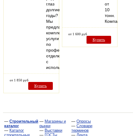
глаз
от
долгие
10
годы?
тонн.
Мы
Компания…
предлагаем
комплексные
от 1 600 руб
услуги
Купить
по
профессиональной
отделке
с
использованием…
от 1 850 руб
Купить
—
Строительный
—
Магазины и
—
Опросы
каталог
рынки
—
Словари
—
Каталог
—
Выставки
терминов
строительных
—
ГОСТы,
—
Лента