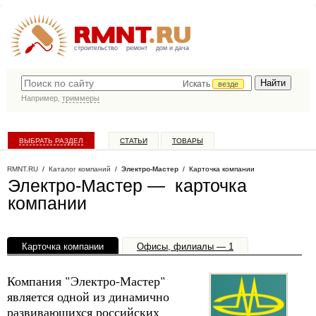
строительство
ремонт
дом и дача
Искать
везде
Например,
триммеры
ВЫБРАТЬ РАЗДЕЛ
СТАТЬИ
ТОВАРЫ
КАТАЛОГ КОМПАНИЙ
RMNT.RU
/
Каталог компаний
/
Электро-Мастер
/ Карточка компании
Электро-Мастер — карточка
компании
Карточка компании
Офисы, филиалы — 1
Компания "Электро-Мастер"
является одной из динамично
развивающихся российских