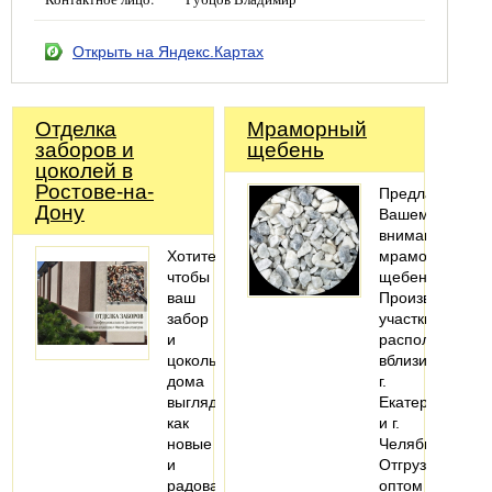
Открыть на Яндекс.Картах
Отделка
Мраморный
заборов и
щебень
цоколей в
Ростове-на-
Предлагаем
Дону
Вашему
вниманию
Хотите,
мраморный
чтобы
щебень.
ваш
Производствен
забор
участки
и
расположены
цоколь
вблизи
дома
г.
выглядели
Екатеринбурга
как
и г.
новые
Челябинска.
и
Отгрузка
радовали
оптом