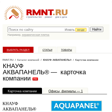
строительство
ремонт
дом и дача
Искать
везде
Например,
керамическая плитка
ВЫБРАТЬ РАЗДЕЛ
СТАТЬИ
ТОВАРЫ
КАТАЛОГ КОМПАНИЙ
RMNT.RU
/
Каталог компаний
/
КНАУФ АКВАПАНЕЛЬ®
/ Карточка компании
КНАУФ
АКВАПАНЕЛЬ® — карточка
компании
Карточка компании
Офисы, филиалы — 1
КНАУФ
АКВАПАНЕЛЬ®