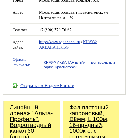
Город:
Московская область, Красногорск
Адрес:
Московская область, г. Красногорск, ул.
Центральная, д. 139
Телефон:
+7 (800) 770-76-67
Адрес
http://www.aquapanel.ru
/
КНАУФ
сайта:
АКВАПАНЕЛЬ®
Офисы,
КНАУФ АКВАПАНЕЛЬ® — центральный
филиалы:
офис. Красногорск
Открыть на Яндекс.Картах
Линейный
Фал плетеный
дренаж "Альта-
капроновый,
Профиль".
D8мм, L 100м,
Водоотводный
16-прядный,
канал 60
1000кгс, с
(лоток)
сердечником