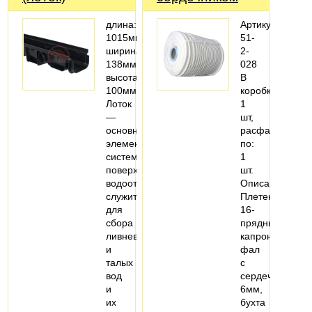
длина:
Артикул:
1015мм;
51-
ширина:
2-
138мм;
028
высота:
В
100мм
коробке:
Лоток
1
—
шт,
основной
расфасовано
элемент
по:
системы
1
поверхностного
шт.
водоотвода,
Описание:
служит
Плетеный
для
16-
сбора
прядный
ливневых
капроновый
и
фал
талых
с
вод
сердечником
и
6мм,
их
бухта