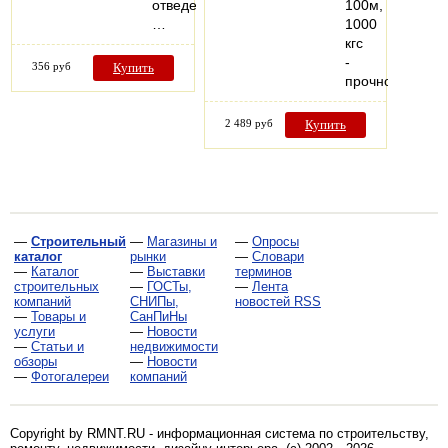
отведения.
100м,
…
1000
кгс
-
356 руб
Купить
прочное…
2 489 руб
Купить
—
Строительный
—
Магазины и
—
Опросы
каталог
рынки
—
Словари
—
Каталог
—
Выставки
терминов
строительных
—
ГОСТы,
—
Лента
компаний
СНИПы,
новостей RSS
—
Товары и
СанПиНы
услуги
—
Новости
—
Статьи и
недвижимости
обзоры
—
Новости
—
Фотогалереи
компаний
Copyright by RMNT.RU - информационная система по
строительству,