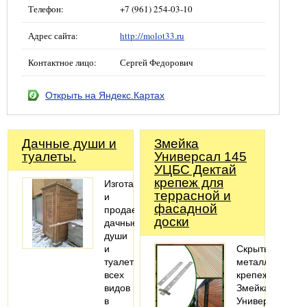
Телефон:
+7 (961) 254-03-10
Адрес сайта:
http://molot33.ru
Контактное лицо:
Сергей Федорович
Открыть на Яндекс.Картах
Дачные души и
Змейка
туалеты.
Универсал 145
УЦБС Дектай
крепеж для
Изготавливаем
террасной и
и
фасадной
продаем
доски
дачные
души
и
Скрытый
туалеты
металлический
всех
крепеж
видов
Змейка-
в
Универсал