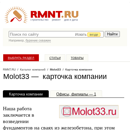
строительство
ремонт
дом и дача
Искать
везде
Например,
бурение скважин
ВЫБРАТЬ РАЗДЕЛ
СТАТЬИ
ТОВАРЫ
КАТАЛОГ КОМПАНИЙ
RMNT.RU
/
Каталог компаний
/
Molot33
/ Карточка компании
Molot33 — карточка компании
Карточка компании
Офисы, филиалы — 1
Наша работа
заключается в
возведении
фундаментов на сваях из железобетона, при этом