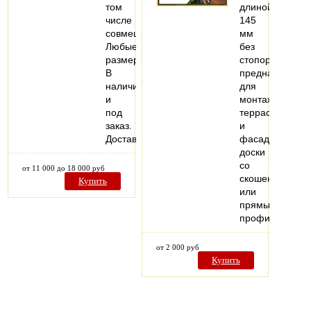
том
длиной
числе
145
совмещенные.
мм
Любые
без
размеры.
стопора
В
предназначен
наличии
для
и
монтажа
под
террасной
заказ.
и
Доставка.
фасадной
доски
со
от 11 000 до 18 000 руб
скошенным
Купить
или
прямым
профилем…
от 2 000 руб
Купить