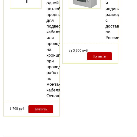
одной
и
петлей
индивидуальн
предназначен
размерам
для
с
подвеса
доставкой
кабеля
по
или
России
провода
на
от 3 600 руб
кронштейны
Купить
при
проведении
работ
по
монтажу
кабеля.
Оснащен…
1 708 руб
Купить