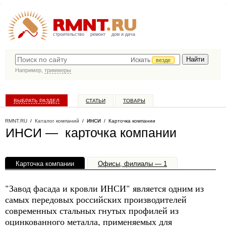
строительство
ремонт
дом и дача
Искать
везде
Например,
триммеры
ВЫБРАТЬ РАЗДЕЛ
СТАТЬИ
ТОВАРЫ
КАТАЛОГ КОМПАНИЙ
RMNT.RU
/
Каталог компаний
/
ИНСИ
/ Карточка компании
ИНСИ — карточка компании
Карточка компании
Офисы, филиалы — 1
"Завод фасада и кровли ИНСИ" является одним из
самых передовых российских производителей
современных стальных гнутых профилей из
оцинкованного металла, применяемых для