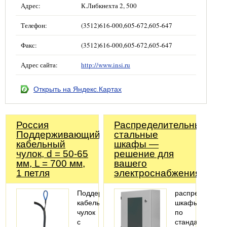
Адрес:
К.Либкнехта 2, 500
Телефон:
(3512)616-000,605-672,605-647
Факс:
(3512)616-000,605-672,605-647
Адрес сайта:
http://www.insi.ru
Открыть на Яндекс.Картах
Россия
Распределительные
Поддерживающий
стальные
кабельный
шкафы —
чулок, d = 50-65
решение для
мм, L = 700 мм,
вашего
1 петля
электроснабжения!
Поддерживающий
распределител
кабельный
шкафы
чулок
по
с
стандартным