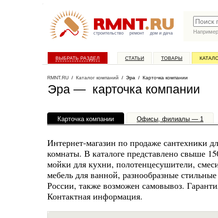
Наприме
строительство
ремонт
дом и дача
ВЫБРАТЬ РАЗДЕЛ
СТАТЬИ
ТОВАРЫ
КАТАЛ
RMNT.RU
/
Каталог компаний
/
Эра
/ Карточка компании
Эра — карточка компании
Карточка компании
Офисы, филиалы — 1
Интернет-магазин по продаже сантехники дл
комнаты. В каталоге представлено свыше 15
мойки для кухни, полотенцесушители, смес
мебель для ванной, разнообразные стильные 
России, также возможен самовывоз. Гаранти
Контактная информация.