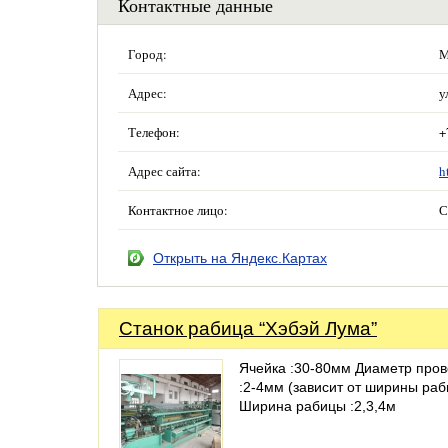
Контактные данные
Город:
М
Адрес:
у
Телефон:
+
Адрес сайта:
h
Контактное лицо:
С
Открыть на Яндекс.Картах
Станок рабица “Хэбэй Лума”
Ячейка :30-80мм Диаметр пров
:2-4мм (зависит от ширины ра
Ширина рабицы :2,3,4м