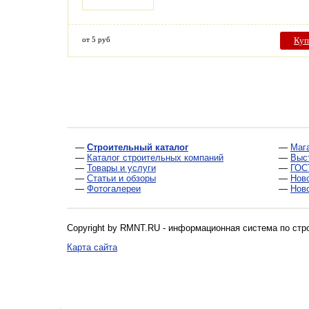
от 5 руб
Куп
—
Строительный каталог
—
Маг
—
Каталог строительных компаний
—
Выс
—
Товары и услуги
—
ГОС
—
Статьи и обзоры
—
Нов
—
Фотогалереи
—
Нов
Copyright by RMNT.RU - информационная система по
стр
Карта сайта