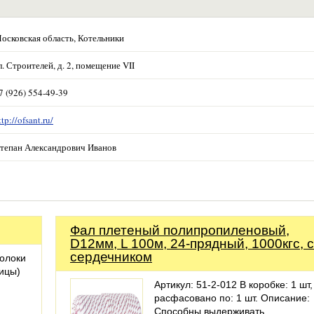
осковская область, Котельники
л. Строителей, д. 2, помещение VII
7 (926) 554-49-39
ttp://ofsant.ru/
тепан Александрович Иванов
Фал плетеный полипропиленовый,
D12мм, L 100м, 24-прядный, 1000кгс, с
сердечником
олоки
бицы)
Артикул: 51-2-012 В коробке: 1 шт,
расфасовано по: 1 шт. Описание:
Способны выдерживать