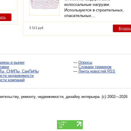
колоссальные нагрузки.
Используются в строительных,
спасательных…
ить
3 513 руб
Купить
азины и рынки
—
Опросы
тавки
—
Словари терминов
Ты, СНИПы, СанПиНы
—
Лента новостей RSS
ости недвижимости
ости компаний
оительству, ремонту, недвижимости, дизайну интерьера
. (c) 2002—2026