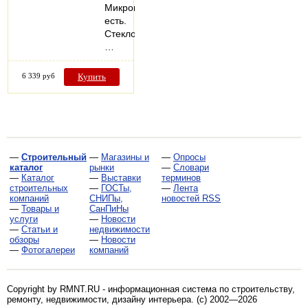
Микропроветривание:
есть.
Стеклопакеты:
…
6 339 руб
Купить
—
Строительный
—
Магазины и
—
Опросы
каталог
рынки
—
Словари
—
Каталог
—
Выставки
терминов
строительных
—
ГОСТы,
—
Лента
компаний
СНИПы,
новостей RSS
—
Товары и
СанПиНы
услуги
—
Новости
—
Статьи и
недвижимости
обзоры
—
Новости
—
Фотогалереи
компаний
Copyright by RMNT.RU - информационная система по
строительству,
ремонту, недвижимости, дизайну интерьера
. (c) 2002—2026