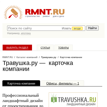
строительство
ремонт
дом и дача
Искать
везде
Например,
ипотека
ВЫБРАТЬ РАЗДЕЛ
СТАТЬИ
ТОВАРЫ
КАТАЛОГ КОМПАНИЙ
RMNT.RU
/
Каталог компаний
/
Травушка.ру
/ Карточка компании
Травушка.ру — карточка
компании
Карточка компании
Офисы, филиалы — 1
Профессиональный
ландшафтный дизайн
от проектирования до