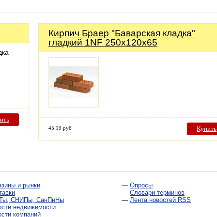
Кирпич Браер "Баварская кладка"
гладкий 1NF 250х120х65
дка
ить
45.19 руб
Купить
азины и рынки
—
Опросы
тавки
—
Словари терминов
Ты, СНИПы, СанПиНы
—
Лента новостей RSS
ости недвижимости
ости компаний