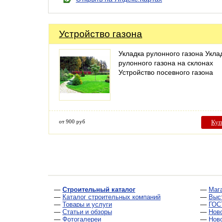
Устройство газона
Укладка рулонного газона Укла
рулонного газона на склонах
Устройство посевного газона
от 900 руб
Куп
—
Строительный каталог
—
Маг
—
Каталог строительных компаний
—
Выс
—
Товары и услуги
—
ГОС
—
Статьи и обзоры
—
Нов
—
Фотогалереи
—
Нов