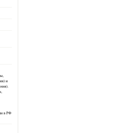
ы,
ия) и
ния).
ы,
и в РФ