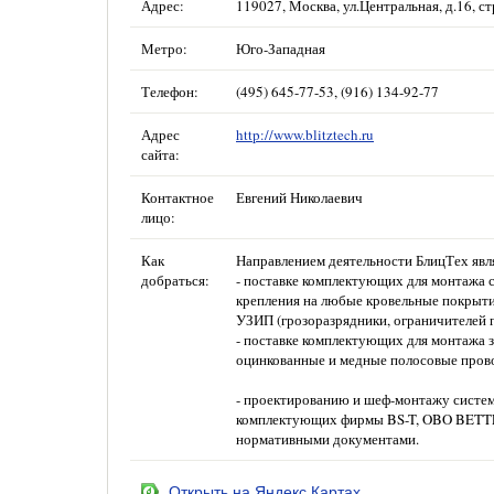
Адрес:
119027, Москва, ул.Центральная, д.16, ст
Метро:
Юго-Западная
Телефон:
(495) 645-77-53, (916) 134-92-77
Адрес
http://www.blitztech.ru
сайта:
Контактное
Евгений Николаевич
лицо:
Как
Направлением деятельности БлицТех явл
добраться:
- поставке комплектующих для монтажа 
крепления на любые кровельные покрыти
УЗИП (грозоразрядники, ограничителей
- поставке комплектующих для монтажа 
оцинкованные и медные полосовые пров
- проектированию и шеф-монтажу систем 
комплектующих фирмы BS-T, OBO BETTE
нормативными документами.
Открыть на Яндекс.Картах