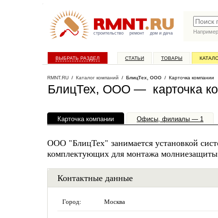
Наприме
строительство
ремонт
дом и дача
ВЫБРАТЬ РАЗДЕЛ
СТАТЬИ
ТОВАРЫ
КАТАЛ
RMNT.RU
/
Каталог компаний
/
БлицТех, ООО
/ Карточка компании
БлицТех, ООО — карточка к
Карточка компании
Офисы, филиалы — 1
ООО "БлицТех" занимается установкой сист
комплектующих для монтажа молниезащиты и
Контактные данные
Город:
Москва