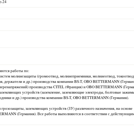
р.24
яются работы по:
систем молниезащиты (громоотвод, молниеприемники, молниеотвод, токоотвод
я, держатели и др.) производства компании BS-T, OBO BETTERMANN (Герман
 перенапряжений) производства CITEL (Франция) и OBO BETTERMANN (Герма
заземляющих устройств (заземление, заземляющие электроды, болтовые зажим
одники и др.) производства компании BS-T, OBO BETTERMANN (Германия).
грозозащиты, заземляющих устройств (ЗУ) различного назначения, на основе
RMANN (Германия). Все работы выполняются в соответствии с действующим