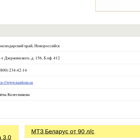
аснодарский край, Новороссийск
-т Дзержинского, д. 156, Б оф. 412
(800) 234-42-14
tp://www.nardom.su
ёна Колесникова
МТЗ Беларус от 90 л/с
 3,0