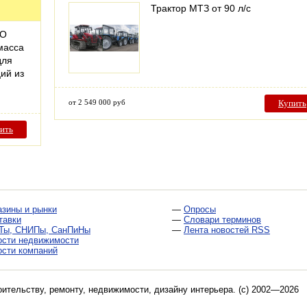
Трактор МТЗ от 90 л/с
RO
масса
для
ий из
от 2 549 000 руб
Купить
ить
азины и рынки
—
Опросы
тавки
—
Словари терминов
Ты, СНИПы, СанПиНы
—
Лента новостей RSS
ости недвижимости
ости компаний
оительству, ремонту, недвижимости, дизайну интерьера
. (c) 2002—2026