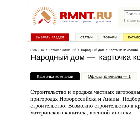
Наприме
строительство
ремонт
дом и дача
ВЫБРАТЬ РАЗДЕЛ
СТАТЬИ
ТОВАРЫ
КАТАЛ
RMNT.RU
/
Каталог компаний
/
Народный дом
/ Карточка компании
Народный дом — карточка к
Карточка компании
Офисы, филиалы — 1
Строительство и продажа частных загородны
пригородах Новороссийска и Анапы. Подбор
строительство. Возможно строительство в к
материнского капитала, военной ипотеки.