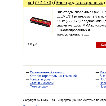
кг (772-173) (Электроды сварочные)
Электроды сварочные QUATT
ELEMENTI рутиловые, 2,5 мм, 
3,0 кг (772-173) предназначен 
сварки методом MMA конструкц
низколегированных и
малоуглеродистых…
899 руб
Куп
—
Строительный каталог
—
Маг
—
Каталог строительных компаний
—
Выс
—
Товары и услуги
—
ГОС
—
Статьи и обзоры
—
Нов
—
Фотогалереи
—
Нов
Copyright by RMNT.RU - информационная система по
стр