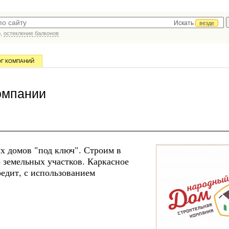
Искать
везде
р,
остекление балконов
ОГ КОМПАНИЙ
омпании
х домов "под ключ". Строим в
 земельных участков. Каркасное
редит, с использованием