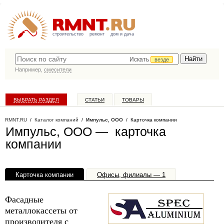
строительство
ремонт
дом и дача
Искать
везде
Например,
смесители
ВЫБРАТЬ РАЗДЕЛ
СТАТЬИ
ТОВАРЫ
КАТАЛОГ КОМПАНИЙ
RMNT.RU
/
Каталог компаний
/
Импульс, ООО
/ Карточка компании
Импульс, ООО — карточка
компании
Карточка компании
Офисы, филиалы — 1
Фасадные
металлокассеты от
производителя с