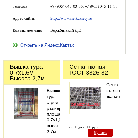
Телефон:
+7 (905) 043-03-05, +7 (905) 045-11-11
Адрес сайта:
http://www.metkassety.ru
Контактное лицо:
Вержбитский Д.О.
Открыть на Яндекс.Картах
Вышка тура
Сетка тканая
0,7х1,6м
ГОСТ 3826-82
Высота 2,7м
Сетка
Вышка
стальная
тура
тканая
строительная
размер
площадки
0,7х1,6м,
высота
от 50 до 2 000 руб
2,7м
Купить