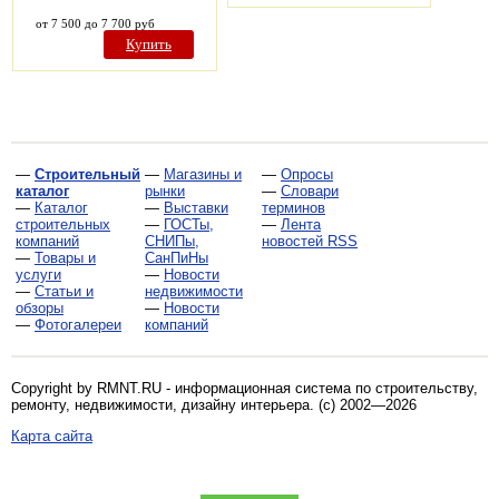
от 7 500 до 7 700 руб
Купить
—
Строительный
—
Магазины и
—
Опросы
каталог
рынки
—
Словари
—
Каталог
—
Выставки
терминов
строительных
—
ГОСТы,
—
Лента
компаний
СНИПы,
новостей RSS
—
Товары и
СанПиНы
услуги
—
Новости
—
Статьи и
недвижимости
обзоры
—
Новости
—
Фотогалереи
компаний
Copyright by RMNT.RU - информационная система по
строительству,
ремонту, недвижимости, дизайну интерьера
. (c) 2002—2026
Карта сайта