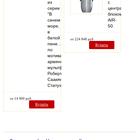
из
с
серии
центральным
"В
блоком
синем
AIR-
море,
50.
в
белой
от 224 848 руб
пене..."
Купить
по
мотивам
армянского
мультфильма
Роберта
Саакянца.
Статуэтка…
от 14 900 руб
Купить