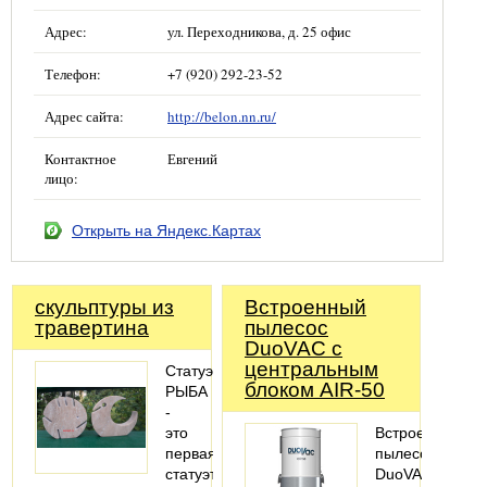
Адрес:
ул. Переходникова, д. 25 офис
Телефон:
+7 (920) 292-23-52
Адрес сайта:
http://belon.nn.ru/
Контактное
Евгений
лицо:
Открыть на Яндекс.Картах
скульптуры из
Встроенный
травертина
пылесос
DuoVAC с
центральным
Статуэтка
блоком AIR-50
РЫБА
-
это
Встроенный
первая
пылесос
статуэтка
DuoVAC