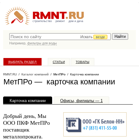
строительство
ремонт
дом и дача
Искать
везде
Например,
фильтры для воды
ВЫБРАТЬ РАЗДЕЛ
СТАТЬИ
ТОВАРЫ
КАТАЛОГ КОМПАНИЙ
RMNT.RU
/
Каталог компаний
/
МетПРо
/ Карточка компании
МетПРо — карточка компании
Карточка компании
Офисы, филиалы — 1
Добрый день, Мы
ООО ПКФ МетПРо
поставщик
металлопроката.