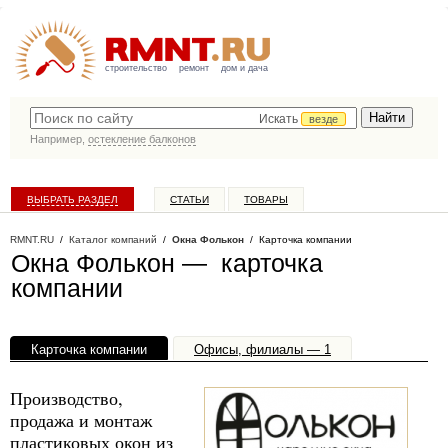
строительство
ремонт
дом и дача
Искать
везде
Например,
остекление балконов
ВЫБРАТЬ РАЗДЕЛ
СТАТЬИ
ТОВАРЫ
КАТАЛОГ КОМПАНИЙ
RMNT.RU
/
Каталог компаний
/
Окна Фолькон
/ Карточка компании
Окна Фолькон — карточка
компании
Карточка компании
Офисы, филиалы — 1
Производство,
продажа и монтаж
пластиковых окон из