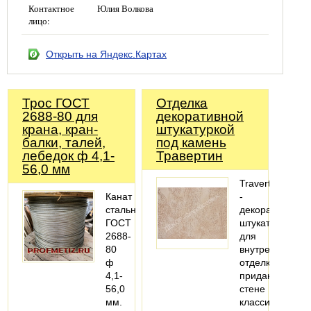
Контактное
Юлия Волкова
лицо:
Открыть на Яндекс.Картах
Трос ГОСТ
Отделка
2688-80 для
декоративной
крана, кран-
штукатуркой
балки, талей,
под камень
лебедок ф 4,1-
Травертин
56,0 мм
Travertin
Канат
-
стальной
декоративная
ГОСТ
штукатурка
2688-
для
80
внутренней
ф
отделки,
4,1-
придающая
56,0
стене
мм.
классический