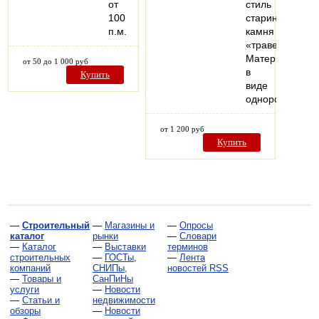
от
стиль
100
старинного
п.м.
камня
«травертин».
Материал
от 50 до 1 000 руб
в
Купить
виде
однородной…
от 1 200 руб
Купить
—
Строительный
—
Магазины и
—
Опросы
каталог
рынки
—
Словари
—
Каталог
—
Выставки
терминов
строительных
—
ГОСТы,
—
Лента
компаний
СНИПы,
новостей RSS
—
Товары и
СанПиНы
услуги
—
Новости
—
Статьи и
недвижимости
обзоры
—
Новости