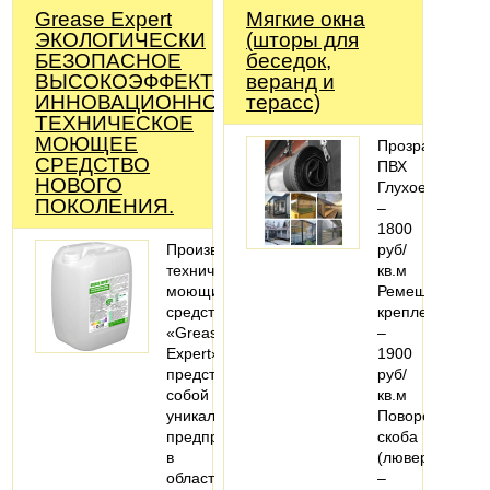
Grease Expert
Мягкие окна
ЭКОЛОГИЧЕСКИ
(шторы для
БЕЗОПАСНОЕ
беседок,
ВЫСОКОЭФФЕКТИВНОЕ
веранд и
ИННОВАЦИОННОЕ
терасс)
ТЕХНИЧЕСКОЕ
МОЮЩЕЕ
Прозрачный
СРЕДСТВО
ПВХ
НОВОГО
Глухое
ПОКОЛЕНИЯ.
–
1800
Производство
руб/
технических
кв.м
моющих
Ремешковое
средств
крепление
«Grease
–
Expert»
1900
представляет
руб/
собой
кв.м
уникальное
Поворотная
предприятие
скоба
в
(люверс)
области
–