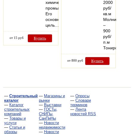
химической
2000
промышленности.
руб/
Его
кв.м
основная
Молния
цель…
–
900
руб/
от 15 руб
Купить
п.м
Тонированный
от 800 руб
Купить
—
Строительный
—
Магазины и
—
Опросы
каталог
рынки
—
Словари
—
Каталог
—
Выставки
терминов
строительных
—
ГОСТы,
—
Лента
компаний
СНИПы,
новостей RSS
—
Товары и
СанПиНы
услуги
—
Новости
—
Статьи и
недвижимости
обзоры
—
Новости