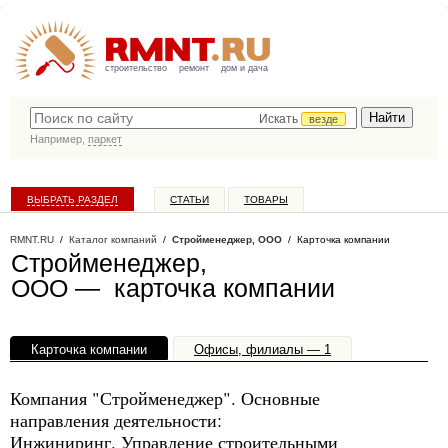
строительство
ремонт
дом и дача
Искать
везде
Например,
паркет
ВЫБРАТЬ РАЗДЕЛ
СТАТЬИ
ТОВАРЫ
КАТАЛОГ КОМПАНИЙ
RMNT.RU
/
Каталог компаний
/
Стройменеджер, ООО
/ Карточка компании
Стройменеджер,
ООО — карточка компании
Карточка компании
Офисы, филиалы — 1
Компания "Стройменеджер". Основные
направления деятельности:
Инжиниринг. Управление строительными